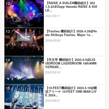
12
【RAISE A SUILEN機材紹介】202
1.5.22＠Zepp Haneda RAISE A SUI
LE...
2021/06/11
13
【Faulieu.機材紹介】2026.4.29@Ve
ats Shibuya Faulieu. Major 1s...
2026/06/08
14
【羊文学 機材紹介】2022.9.5@LIQ
UIDROOM LIQUIDROOM 18thANNI
VERSAR...
2022/09/16
15
【10-FEET機材紹介】2024.5.19@横
浜アリーナ 10-FEET ONE-MAN LIV
E 2024...
2024/08/21