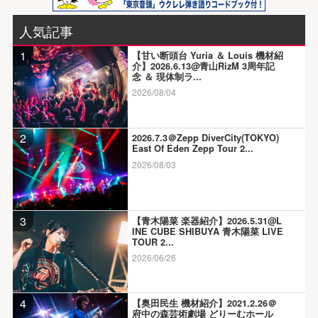
人気記事
1
【甘い断頭台 Yuria ＆ Louis 機材紹
介】2026.6.13@青山RizM 3周年記
念 ＆ 現体制ラ...
2026/08/04
2
2026.7.3＠Zepp DiverCity(TOKYO)
East Of Eden Zepp Tour 2...
2026/08/03
3
【青木陽菜 楽器紹介】2026.5.31@L
INE CUBE SHIBUYA 青木陽菜 LIVE
TOUR 2...
2026/06/26
4
【奥田民生 機材紹介】2021.2.26＠
府中の森芸術劇場 どりーむホール