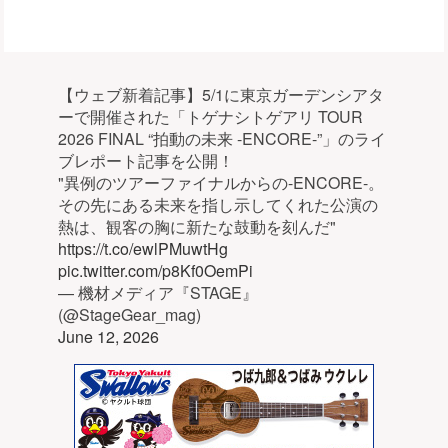
【ウェブ新着記事】5/1に東京ガーデンシアタ
ーで開催された「トゲナシトゲアリ TOUR
2026 FINAL “拍動の未来 -ENCORE-”」のライ
ブレポート記事を公開！
"異例のツアーファイナルからの-ENCORE-。
その先にある未来を指し示してくれた公演の
熱は、観客の胸に新たな鼓動を刻んだ"
https://t.co/ewlPMuwtHg
pic.twitter.com/p8Kf0OemPi
— 機材メディア『STAGE』
(@StageGear_mag)
June 12, 2026