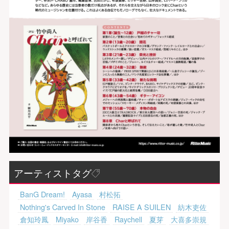
アーティストタグ
BanG Dream!
Ayasa
村松拓
Nothing's Carved In Stone
RAISE A SUILEN
紡木吏佐
倉知玲鳳
Miyako
岸谷香
Raychell
夏芽
大喜多崇規