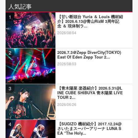
人気記事
1
【甘い断頭台 Yuria ＆ Louis 機材紹
介】2026.6.13@青山RizM 3周年記
念 ＆ 現体制ラ...
2026/08/04
2
2026.7.3＠Zepp DiverCity(TOKYO)
East Of Eden Zepp Tour 2...
2026/08/03
3
【青木陽菜 楽器紹介】2026.5.31@L
INE CUBE SHIBUYA 青木陽菜 LIVE
TOUR 2...
2026/06/26
4
【SUGIZO 機材紹介】2017.12.24@
さいたまスーパーアリーナ LUNA S
EA “The Holy...