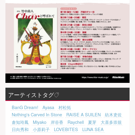
アーティストタグ
BanG Dream!
Ayasa
村松拓
Nothing's Carved In Stone
RAISE A SUILEN
紡木吏佐
倉知玲鳳
Miyako
岸谷香
Raychell
夏芽
大喜多崇規
日向秀和
小原莉子
LOVEBITES
LUNA SEA