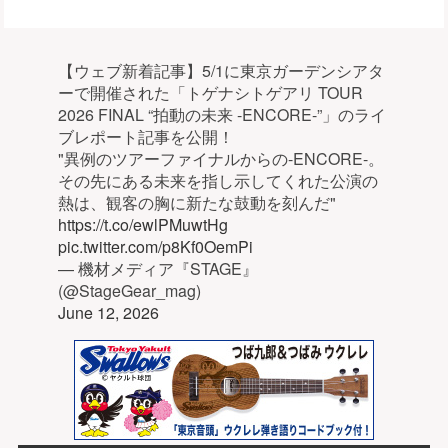
【ウェブ新着記事】5/1に東京ガーデンシアタ
ーで開催された「トゲナシトゲアリ TOUR
2026 FINAL “拍動の未来 -ENCORE-”」のライ
ブレポート記事を公開！
"異例のツアーファイナルからの-ENCORE-。
その先にある未来を指し示してくれた公演の
熱は、観客の胸に新たな鼓動を刻んだ"
https://t.co/ewlPMuwtHg
pic.twitter.com/p8Kf0OemPi
— 機材メディア『STAGE』
(@StageGear_mag)
June 12, 2026