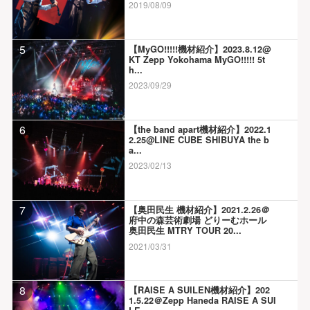
2019/08/09
5
【MyGO!!!!!機材紹介】2023.8.12@
KT Zepp Yokohama MyGO!!!!! 5t
h...
2023/09/29
6
【the band apart機材紹介】2022.1
2.25@LINE CUBE SHIBUYA the b
a...
2023/02/13
7
【奥田民生 機材紹介】2021.2.26＠
府中の森芸術劇場 どりーむホール
奥田民生 MTRY TOUR 20...
2021/03/31
8
【RAISE A SUILEN機材紹介】202
1.5.22＠Zepp Haneda RAISE A SUI