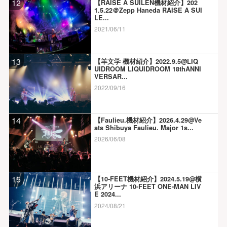
12
【RAISE A SUILEN機材紹介】202
1.5.22＠Zepp Haneda RAISE A SUI
LE...
2021/06/11
13
【羊文学 機材紹介】2022.9.5@LIQ
UIDROOM LIQUIDROOM 18thANNI
VERSAR...
2022/09/16
14
【Faulieu.機材紹介】2026.4.29@Ve
ats Shibuya Faulieu. Major 1s...
2026/06/08
15
【10-FEET機材紹介】2024.5.19@横
浜アリーナ 10-FEET ONE-MAN LIV
E 2024...
2024/08/21