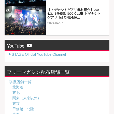
20
【トゲナシトゲアリ機材紹介】202
4.3.16@横浜1000 CLUB トゲナシト
ゲアリ 1st ONE-MA...
2024/04/27
YouTube
STAGE Official YouTube Channel
フリーマガジン配布店舗一覧
取扱店舗一覧
北海道
東北
関東（東京以外）
東京
甲信越・北陸
東海