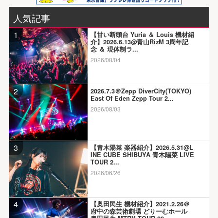
人気記事
1
【甘い断頭台 Yuria ＆ Louis 機材紹
介】2026.6.13@青山RizM 3周年記
念 ＆ 現体制ラ...
2026/08/04
2
2026.7.3＠Zepp DiverCity(TOKYO)
East Of Eden Zepp Tour 2...
2026/08/03
3
【青木陽菜 楽器紹介】2026.5.31@L
INE CUBE SHIBUYA 青木陽菜 LIVE
TOUR 2...
2026/06/26
4
【奥田民生 機材紹介】2021.2.26＠
府中の森芸術劇場 どりーむホール