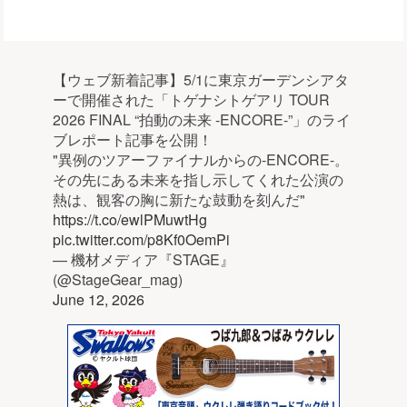
【ウェブ新着記事】5/1に東京ガーデンシアタ
ーで開催された「トゲナシトゲアリ TOUR
2026 FINAL “拍動の未来 -ENCORE-”」のライ
ブレポート記事を公開！
"異例のツアーファイナルからの-ENCORE-。
その先にある未来を指し示してくれた公演の
熱は、観客の胸に新たな鼓動を刻んだ"
https://t.co/ewlPMuwtHg
pic.twitter.com/p8Kf0OemPi
— 機材メディア『STAGE』
(@StageGear_mag)
June 12, 2026