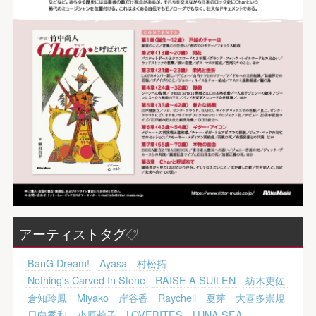
アーティストタグ
BanG Dream!
Ayasa
村松拓
Nothing's Carved In Stone
RAISE A SUILEN
紡木吏佐
倉知玲鳳
Miyako
岸谷香
Raychell
夏芽
大喜多崇規
日向秀和
小原莉子
LOVEBITES
LUNA SEA