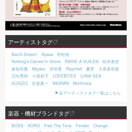
アーティストタグ
BanG Dream!
Ayasa
村松拓
Nothing's Carved In Stone
RAISE A SUILEN
紡木吏佐
倉知玲鳳
Miyako
岸谷香
Raychell
夏芽
大喜多崇規
日向秀和
小原莉子
LOVEBITES
LUNA SEA
SUGIZO
生形真一
INORAN
Morfonica
全アーティストタグ一覧はこちら
楽器・機材ブランドタグ
BOSS
KORG
Free The Tone
Fender
Orange