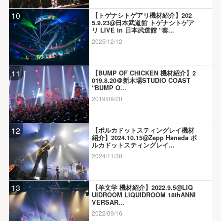
10
【トゲナシトゲアリ機材紹介】202
5.9.23@日本武道館 トゲナシトゲア
リ LIVE in 日本武道館 “奏...
2025/12/12
11
【BUMP OF CHICKEN 機材紹介】2
019.8.20＠新木場STUDIO COAST
“BUMP O...
2019/09/20
12
【ポルカドットスティングレイ機材
紹介】2024.10.15@Zepp Haneda ポ
ルカドットスティングレイ...
2024/11/30
13
【羊文学 機材紹介】2022.9.5@LIQ
UIDROOM LIQUIDROOM 18thANNI
VERSAR...
2022/09/16