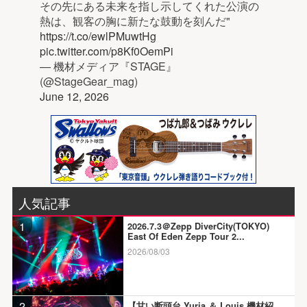
その先にある未来を指し示してくれた公演の
熱は、観客の胸に新たな鼓動を刻んだ"
https://t.co/ewlPMuwtHg
pic.twitter.com/p8Kf0OemPi
— 機材メディア『STAGE』
(@StageGear_mag)
June 12, 2026
人気記事
1
2026.7.3＠Zepp DiverCity(TOKYO)
East Of Eden Zepp Tour 2...
2026/08/03
2
【甘い断頭台 Yuria ＆ Louis 機材紹