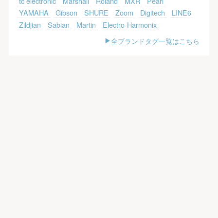
tc electronic
Marshall
Roland
MXR
Pearl
YAMAHA
Gibson
SHURE
Zoom
Digitech
LINE6
Zildjian
Sabian
Martin
Electro-Harmonix
全ブランドタグ一覧はこちら