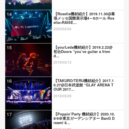
14
【Roselia機材紹介】2019.11.30@幕
張メッセ国際展示場4～6ホール Ros
elia×RAISE...
2020/02/04
15
【you/Leda機材紹介】2019.2.22@
初台Doors “you’ve guitar a frien
d...
2019/03/13
16
【TAKURO/TERU機材紹介】2017.1
0.27@日本武道館 “GLAY ARENA T
OUR 2017...
2019/05/29
17
【Poppin’Party 機材紹介】2020.10.
8-9＠東京ガーデンシアター BanG D
ream! 8...