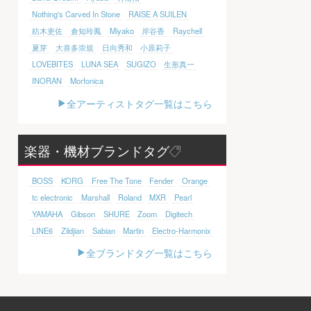
Nothing's Carved In Stone
RAISE A SUILEN
紡木吏佐
倉知玲鳳
Miyako
岸谷香
Raychell
夏芽
大喜多崇規
日向秀和
小原莉子
LOVEBITES
LUNA SEA
SUGIZO
生形真一
INORAN
Morfonica
全アーティストタグ一覧はこちら
楽器・機材ブランドタグ
BOSS
KORG
Free The Tone
Fender
Orange
tc electronic
Marshall
Roland
MXR
Pearl
YAMAHA
Gibson
SHURE
Zoom
Digitech
LINE6
Zildjian
Sabian
Martin
Electro-Harmonix
全ブランドタグ一覧はこちら