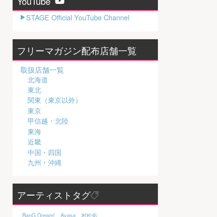
YouTube
STAGE Official YouTube Channel
フリーマガジン配布店舗一覧
取扱店舗一覧
北海道
東北
関東（東京以外）
東京
甲信越・北陸
東海
近畿
中国・四国
九州・沖縄
アーティストタグ
BanG Dream!
Ayasa
村松拓