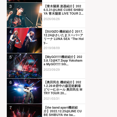
3
【青木陽菜 楽器紹介】202
6.5.31@LINE CUBE SHIBU
YA 青木陽菜 LIVE TOUR 2...
2026/06/26
4
【SUGIZO 機材紹介】2017.
12.24@さいたまスーパーア
リーナ LUNA SEA “The Hol
y...
2019/08/09
5
【MyGO!!!!!機材紹介】202
3.8.12@KT Zepp Yokoham
a MyGO!!!!! 5th...
2023/09/29
6
【奥田民生 機材紹介】202
1.2.26＠府中の森芸術劇場
どりーむホール 奥田民生 M
TRY TOUR 20...
2021/03/31
7
【the band apart機材紹
介】2022.12.25@LINE CU
BE SHIBUYA the ba...