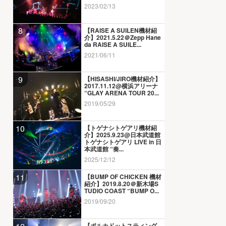
2023/02/13
8
【RAISE A SUILEN機材紹
介】2021.5.22＠Zepp Hane
da RAISE A SUILE...
2021/06/11
9
【HISASHI/JIRO機材紹介】
2017.11.12@横浜アリーナ
“GLAY ARENA TOUR 20...
2019/05/29
10
【トゲナシトゲアリ機材紹
介】2025.9.23@日本武道館
トゲナシトゲアリ LIVE in 日
本武道館 “奏...
2025/12/12
11
【BUMP OF CHICKEN 機材
紹介】2019.8.20＠新木場S
TUDIO COAST “BUMP O...
2019/09/20
【ポルカドットスティング