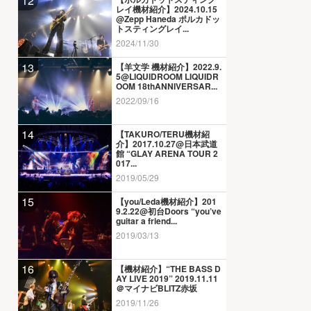
12
レイ機材紹介】2024.10.15
@Zepp Haneda ポルカドッ
トスティングレイ...
2024/11/30
13
【羊文学 機材紹介】2022.9.
5@LIQUIDROOM LIQUIDR
OOM 18thANNIVERSAR...
2022/09/16
14
【TAKURO/TERU機材紹
介】2017.10.27@日本武道
館 “GLAY ARENA TOUR 2
017...
2019/05/29
15
【you/Leda機材紹介】201
9.2.22@初台Doors “you’ve
guitar a friend...
2019/03/13
16
【機材紹介】“THE BASS D
AY LIVE 2019” 2019.11.11
＠マイナビBLITZ赤坂
2019/11/26