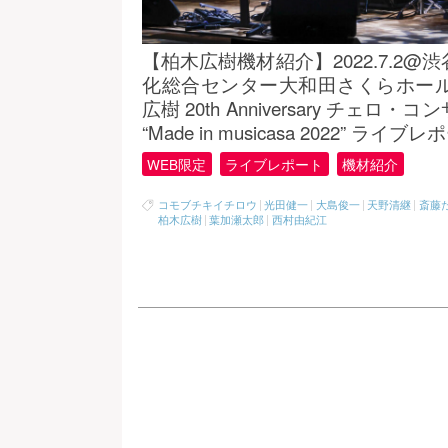
【柏木広樹機材紹介】2022.7.2@
化総合センター大和田さくらホール
広樹 20th Anniversary チェロ・
“Made in musicasa 2022” ライブ
WEB限定
ライブレポート
機材紹介
コモブチキイチロウ
|
光田健一
|
大島俊一
|
天野清継
|
斎藤
柏木広樹
|
葉加瀬太郎
|
西村由紀江