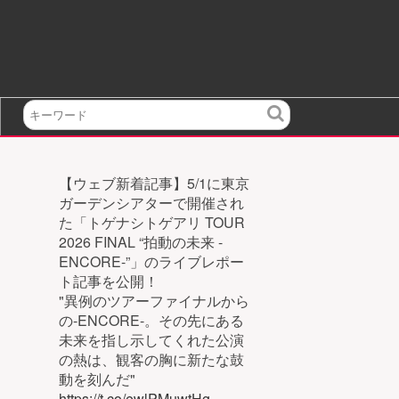
検
索
【ウェブ新着記事】5/1に東京
ガーデンシアターで開催され
た「トゲナシトゲアリ TOUR
2026 FINAL “拍動の未来 -
ENCORE-”」のライブレポー
ト記事を公開！
"異例のツアーファイナルから
の-ENCORE-。その先にある
未来を指し示してくれた公演
の熱は、観客の胸に新たな鼓
動を刻んだ"
https://t.co/ewlPMuwtHg