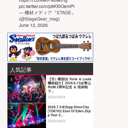
pic.twitter.com/p8Kf0OemPi
— 機材メディア『STAGE』
(@StageGear_mag)
June 12, 2026
人気記事
1
【甘い断頭台 Yuria ＆ Louis
機材紹介】2026.6.13@青山
RizM 3周年記念 ＆ 現体制
ラ...
2026/08/04
2
2026.7.3＠Zepp DiverCity
(TOKYO) East Of Eden Zep
p Tour 2...
2026/08/03