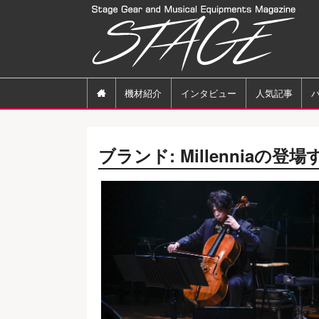

機材紹介
インタビュー
人気記事
ブランド:
Millennia
の登場