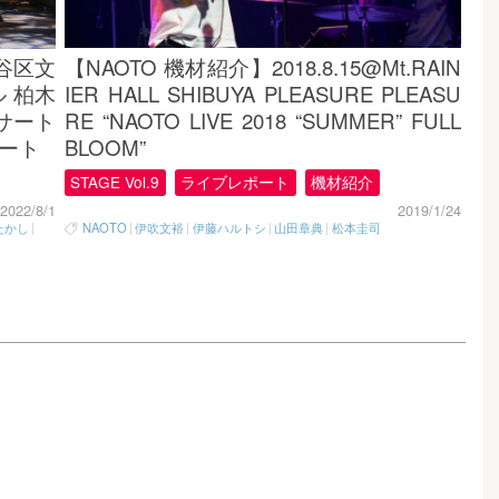
【NAOTO 機材紹介】2018.8.15@Mt.RAIN
渋谷区文
IER HALL SHIBUYA PLEASURE PLEASU
 柏木
RE “NAOTO LIVE 2018 “SUMMER” FULL
コンサート
BLOOM”
レポート
STAGE Vol.9
ライブレポート
機材紹介
2019/1/24
2022/8/1
NAOTO
|
伊吹文裕
|
伊藤ハルトシ
|
山田章典
|
松本圭司
たかし
|