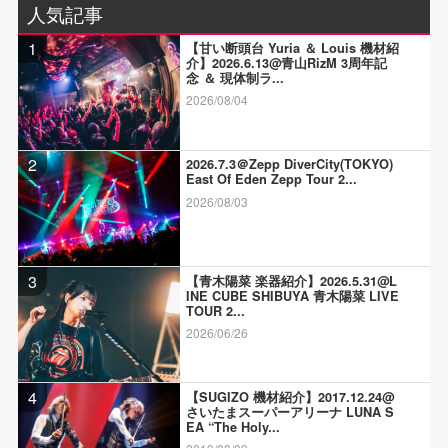
人気記事
1
【甘い断頭台 Yuria ＆ Louis 機材紹
介】2026.6.13@青山RizM 3周年記
念 ＆ 現体制ラ...
2026/08/04
2
2026.7.3＠Zepp DiverCity(TOKYO)
East Of Eden Zepp Tour 2...
2026/08/03
3
【青木陽菜 楽器紹介】2026.5.31@L
INE CUBE SHIBUYA 青木陽菜 LIVE
TOUR 2...
2026/06/26
4
【SUGIZO 機材紹介】2017.12.24@
さいたまスーパーアリーナ LUNA S
EA “The Holy...