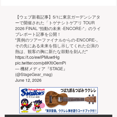
【ウェブ新着記事】5/1に東京ガーデンシアタ
ーで開催された「トゲナシトゲアリ TOUR
2026 FINAL “拍動の未来 -ENCORE-”」のライ
ブレポート記事を公開！
"異例のツアーファイナルからの-ENCORE-。
その先にある未来を指し示してくれた公演の
熱は、観客の胸に新たな鼓動を刻んだ"
https://t.co/ewlPMuwtHg
pic.twitter.com/p8Kf0OemPi
— 機材メディア『STAGE』
(@StageGear_mag)
June 12, 2026