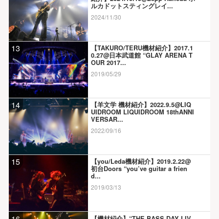
ルカドットスティングレイ...
2024/11/30
13
【TAKURO/TERU機材紹介】2017.1
0.27@日本武道館 “GLAY ARENA T
OUR 2017...
2019/05/29
14
【羊文学 機材紹介】2022.9.5@LIQ
UIDROOM LIQUIDROOM 18thANNI
VERSAR...
2022/09/16
15
【you/Leda機材紹介】2019.2.22@
初台Doors “you’ve guitar a frien
d...
2019/03/13
16
【機材紹介】“THE BASS DAY LIV