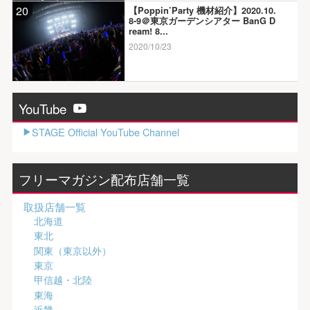
20
【Poppin’Party 機材紹介】2020.10.
8-9＠東京ガーデンシアター BanG D
ream! 8...
2020/10/23
YouTube
STAGE Official YouTube Channel
フリーマガジン配布店舗一覧
取扱店舗一覧
北海道
東北
関東（東京以外）
東京
甲信越・北陸
東海
近畿