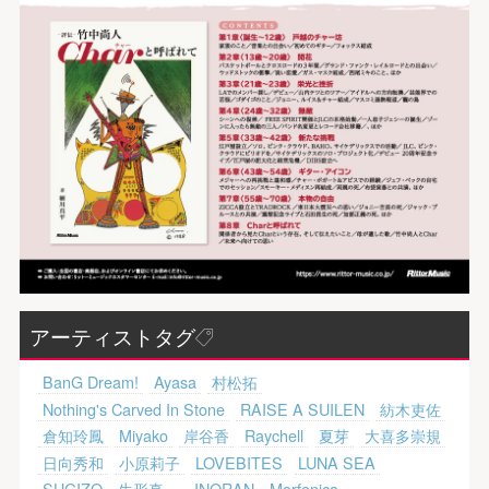
アーティストタグ
BanG Dream!
Ayasa
村松拓
Nothing's Carved In Stone
RAISE A SUILEN
紡木吏佐
倉知玲鳳
Miyako
岸谷香
Raychell
夏芽
大喜多崇規
日向秀和
小原莉子
LOVEBITES
LUNA SEA
SUGIZO
生形真一
INORAN
Morfonica