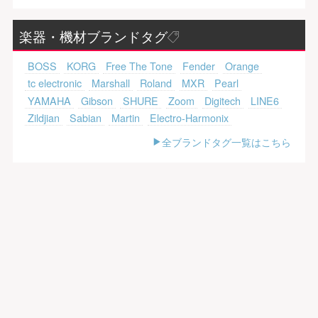
楽器・機材ブランドタグ
BOSS
KORG
Free The Tone
Fender
Orange
tc electronic
Marshall
Roland
MXR
Pearl
YAMAHA
Gibson
SHURE
Zoom
Digitech
LINE6
Zildjian
Sabian
Martin
Electro-Harmonix
全ブランドタグ一覧はこちら