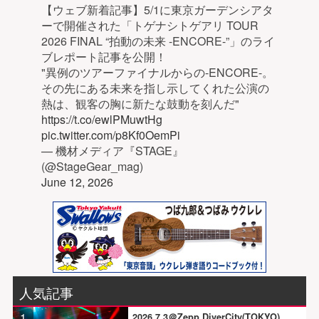
【ウェブ新着記事】5/1に東京ガーデンシアタ
ーで開催された「トゲナシトゲアリ TOUR
2026 FINAL “拍動の未来 -ENCORE-”」のライ
ブレポート記事を公開！
"異例のツアーファイナルからの-ENCORE-。
その先にある未来を指し示してくれた公演の
熱は、観客の胸に新たな鼓動を刻んだ"
https://t.co/ewlPMuwtHg
pic.twitter.com/p8Kf0OemPi
— 機材メディア『STAGE』
(@StageGear_mag)
June 12, 2026
人気記事
1
2026.7.3＠Zepp DiverCity(TOKYO)