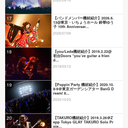
17
【バンドメンバー機材紹介】2026.6.
13@東京・いちょうホール 鈴華ゆう
子 10th Anniversar...
2026/07/09
18
【you/Leda機材紹介】2019.2.22@
初台Doors “you’ve guitar a frien
d...
2019/03/13
19
【Poppin’Party 機材紹介】2020.10.
8-9＠東京ガーデンシアター BanG D
ream! 8...
2020/10/23
20
【TAKURO機材紹介】2019.3.26＠Z
epp Tokyo GLAY TAKURO Solo Pr
oje...