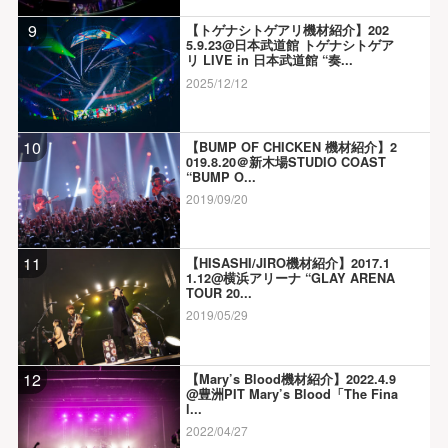
9
【トゲナシトゲアリ機材紹介】202
5.9.23@日本武道館 トゲナシトゲア
リ LIVE in 日本武道館 “奏...
2025/12/12
10
【BUMP OF CHICKEN 機材紹介】2
019.8.20＠新木場STUDIO COAST
“BUMP O...
2019/09/20
11
【HISASHI/JIRO機材紹介】2017.1
1.12@横浜アリーナ “GLAY ARENA
TOUR 20...
2019/05/29
12
【Mary’s Blood機材紹介】2022.4.9
@豊洲PIT Mary’s Blood「The Fina
l...
2022/04/27