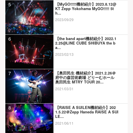
5
【MyGO!!!!!機材紹介】2023.8.12@
KT Zepp Yokohama MyGO!!!!! 5t
h...
2023/09/29
6
【the band apart機材紹介】2022.1
2.25@LINE CUBE SHIBUYA the b
a...
2023/02/13
7
【奥田民生 機材紹介】2021.2.26＠
府中の森芸術劇場 どりーむホール
奥田民生 MTRY TOUR 20...
2021/03/31
8
【RAISE A SUILEN機材紹介】202
1.5.22＠Zepp Haneda RAISE A SUI
LE...
2021/06/11