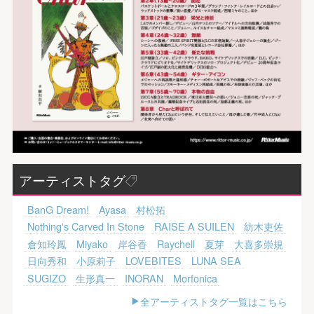
アーティストタグ
BanG Dream!
Ayasa
村松拓
Nothing's Carved In Stone
RAISE A SUILEN
紡木吏佐
倉知玲鳳
Miyako
岸谷香
Raychell
夏芽
大喜多崇規
日向秀和
小原莉子
LOVEBITES
LUNA SEA
SUGIZO
生形真一
INORAN
Morfonica
全アーティストタグ一覧はこちら