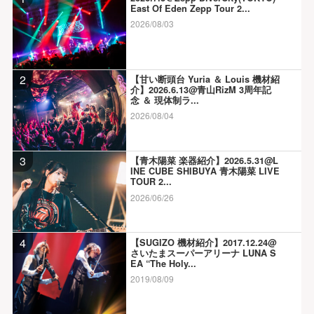
East Of Eden Zepp Tour 2...
2026/08/03
2
【甘い断頭台 Yuria ＆ Louis 機材紹
介】2026.6.13@青山RizM 3周年記
念 ＆ 現体制ラ...
2026/08/04
3
【青木陽菜 楽器紹介】2026.5.31@L
INE CUBE SHIBUYA 青木陽菜 LIVE
TOUR 2...
2026/06/26
4
【SUGIZO 機材紹介】2017.12.24@
さいたまスーパーアリーナ LUNA S
EA “The Holy...
2019/08/09