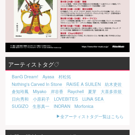
アーティストタグ
BanG Dream!
Ayasa
村松拓
Nothing's Carved In Stone
RAISE A SUILEN
紡木吏佐
倉知玲鳳
Miyako
岸谷香
Raychell
夏芽
大喜多崇規
日向秀和
小原莉子
LOVEBITES
LUNA SEA
SUGIZO
生形真一
INORAN
Morfonica
全アーティストタグ一覧はこちら