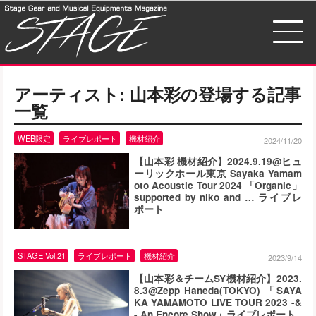
アーティスト:
山本彩
の登場する記事
一覧
WEB限定
ライブレポート
機材紹介
2024/11/20
【山本彩 機材紹介】2024.9.19@ヒュ
ーリックホール東京 Sayaka Yamam
oto Acoustic Tour 2024 「Organic」
supported by niko and … ライブレ
ポート
STAGE Vol.21
ライブレポート
機材紹介
2023/9/14
【山本彩＆チームSY機材紹介】2023.
8.3@Zepp Haneda(TOKYO) 「SAYA
KA YAMAMOTO LIVE TOUR 2023 -&
- An Encore Show」ライブレポート