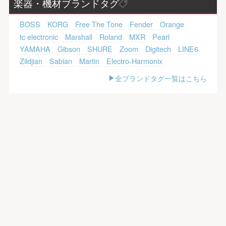
楽器・機材ブランドタグ
BOSS
KORG
Free The Tone
Fender
Orange
tc electronic
Marshall
Roland
MXR
Pearl
YAMAHA
Gibson
SHURE
Zoom
Digitech
LINE6
Zildjian
Sabian
Martin
Electro-Harmonix
全ブランドタグ一覧はこちら