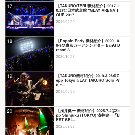
17
【TAKURO/TERU機材紹介】2017.1
0.27@日本武道館 “GLAY ARENA T
OUR 2017...
2019/05/29
18
【Poppin’Party 機材紹介】2020.10.
8-9＠東京ガーデンシアター BanG D
ream! 8...
2020/10/23
19
【TAKURO機材紹介】2019.3.26＠Z
epp Tokyo GLAY TAKURO Solo Pr
oje...
2019/05/29
20
【浅井健一 機材紹介】2025.7.4@Ze
pp Shinjuku (TOKYO) 浅井健一「B
EST SEL...
2025/08/23