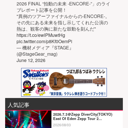
2026 FINAL “拍動の未来 -ENCORE-”」のライ
ブレポート記事を公開！
"異例のツアーファイナルからの-ENCORE-。
その先にある未来を指し示してくれた公演の
熱は、観客の胸に新たな鼓動を刻んだ"
https://t.co/ewlPMuwtHg
pic.twitter.com/p8Kf0OemPi
— 機材メディア『STAGE』
(@StageGear_mag)
June 12, 2026
人気記事
1
2026.7.3＠Zepp DiverCity(TOKYO)
East Of Eden Zepp Tour 2...
2026/08/03