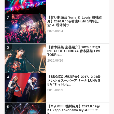
2
【甘い断頭台 Yuria ＆ Louis 機材紹
介】2026.6.13@青山RizM 3周年記
念 ＆ 現体制ラ...
2026/08/04
3
【青木陽菜 楽器紹介】2026.5.31@L
INE CUBE SHIBUYA 青木陽菜 LIVE
TOUR 2...
2026/06/26
4
【SUGIZO 機材紹介】2017.12.24@
さいたまスーパーアリーナ LUNA S
EA “The Holy...
2019/08/09
5
【MyGO!!!!!機材紹介】2023.8.12@
KT Zepp Yokohama MyGO!!!!! 5t
h...