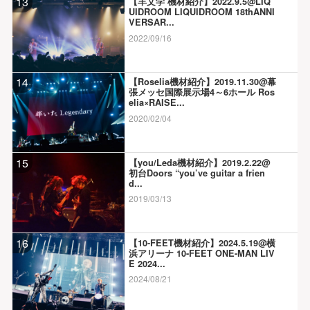
13
【羊文学 機材紹介】2022.9.5@LIQ
UIDROOM LIQUIDROOM 18thANNI
VERSAR...
2022/09/16
14
【Roselia機材紹介】2019.11.30@幕
張メッセ国際展示場4～6ホール Ros
elia×RAISE...
2020/02/04
15
【you/Leda機材紹介】2019.2.22@
初台Doors “you’ve guitar a frien
d...
2019/03/13
16
【10-FEET機材紹介】2024.5.19@横
浜アリーナ 10-FEET ONE-MAN LIV
E 2024...
2024/08/21