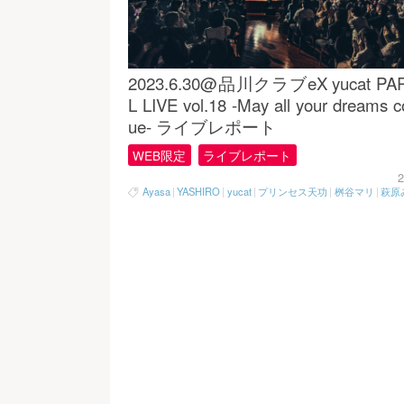
2023.6.30@品川クラブeX yucat PA
L LIVE vol.18 -May all your dreams c
ue- ライブレポート
WEB限定
ライブレポート
2
Ayasa
|
YASHIRO
|
yucat
|
プリンセス天功
|
桝谷マリ
|
萩原