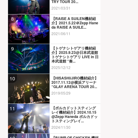
TRY TOUR 20...
2021/03/31
8
【RAISE A SUILEN機材紹
介】2021.5.22＠Zepp Hane
da RAISE A SUILE...
2021/06/11
9
【トゲナシトゲアリ機材紹
介】2025.9.23@日本武道館
トゲナシトゲアリ LIVE in 日
本武道館 “奏...
2025/12/12
10
【HISASHI/JIRO機材紹介】
2017.11.12@横浜アリーナ
“GLAY ARENA TOUR 20...
2019/05/29
11
【ポルカドットスティング
レイ機材紹介】2024.10.15
@Zepp Haneda ポルカドッ
トスティングレイ...
2024/11/30
【BUMP OF CHICKEN 機材