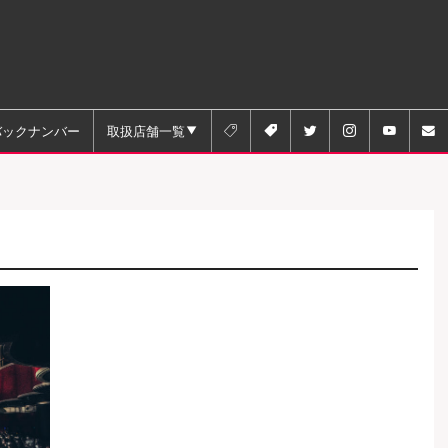
バックナンバー
取扱店舗一覧





