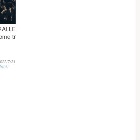
RALLE
ome tr
023/7/31
みのり