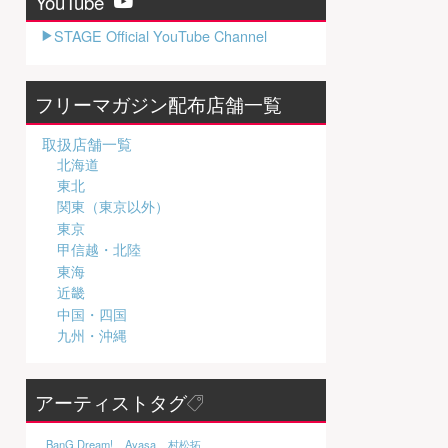
YouTube
STAGE Official YouTube Channel
フリーマガジン配布店舗一覧
取扱店舗一覧
北海道
東北
関東（東京以外）
東京
甲信越・北陸
東海
近畿
中国・四国
九州・沖縄
アーティストタグ
BanG Dream!
Ayasa
村松拓