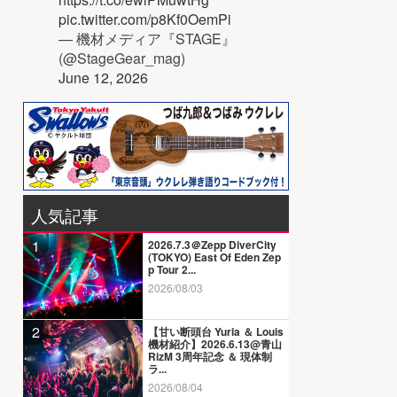
pic.twitter.com/p8Kf0OemPi
— 機材メディア『STAGE』
(@StageGear_mag)
June 12, 2026
人気記事
1
2026.7.3＠Zepp DiverCity
(TOKYO) East Of Eden Zep
p Tour 2...
2026/08/03
2
【甘い断頭台 Yuria ＆ Louis
機材紹介】2026.6.13@青山
RizM 3周年記念 ＆ 現体制
ラ...
2026/08/04