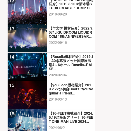
12
紹介】2019.8.20＠新木場S
TUDIO COAST “BUMP O...
2019/09/20
13
【羊文学 機材紹介】2022.9.
5@LIQUIDROOM LIQUIDR
OOM 18thANNIVERSAR...
2022/09/16
14
【Roselia機材紹介】2019.1
1.30@幕張メッセ国際展示
場4～6ホール Roselia×RAI
SE...
2020/02/04
15
【you/Leda機材紹介】201
9.2.22@初台Doors “you’ve
guitar a friend...
2019/03/13
16
【10-FEET機材紹介】2024.
5.19@横浜アリーナ 10-FEE
T ONE-MAN LIVE 2024...
2024/08/21