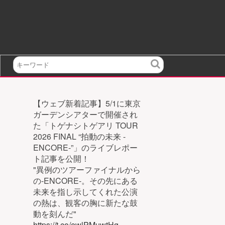
検
索
【ウェブ新着記事】5/1に東京
ガーデンシアターで開催され
た「トゲナシトゲアリ TOUR
2026 FINAL “拍動の未来 -
ENCORE-”」のライブレポー
ト記事を公開！
"異例のツアーファイナルから
の-ENCORE-。その先にある
未来を指し示してくれた公演
の熱は、観客の胸に新たな鼓
動を刻んだ"
https://t.co/ewlPMuwtHg