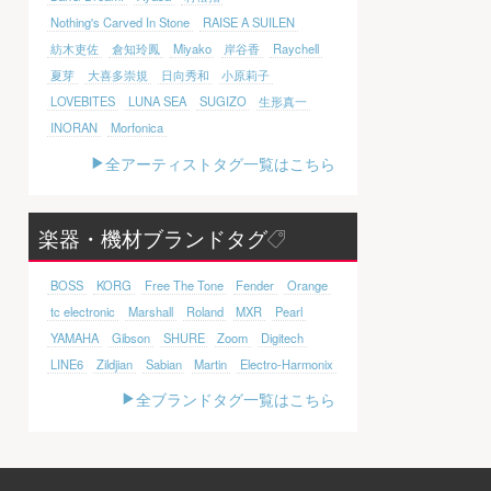
Nothing's Carved In Stone
RAISE A SUILEN
紡木吏佐
倉知玲鳳
Miyako
岸谷香
Raychell
夏芽
大喜多崇規
日向秀和
小原莉子
LOVEBITES
LUNA SEA
SUGIZO
生形真一
INORAN
Morfonica
全アーティストタグ一覧はこちら
楽器・機材ブランドタグ
BOSS
KORG
Free The Tone
Fender
Orange
tc electronic
Marshall
Roland
MXR
Pearl
YAMAHA
Gibson
SHURE
Zoom
Digitech
LINE6
Zildjian
Sabian
Martin
Electro-Harmonix
全ブランドタグ一覧はこちら