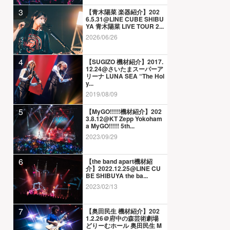
3
【青木陽菜 楽器紹介】202
6.5.31@LINE CUBE SHIBU
YA 青木陽菜 LIVE TOUR 2...
2026/06/26
4
【SUGIZO 機材紹介】2017.
12.24@さいたまスーパーア
リーナ LUNA SEA “The Hol
y...
2019/08/09
5
【MyGO!!!!!機材紹介】202
3.8.12@KT Zepp Yokoham
a MyGO!!!!! 5th...
2023/09/29
6
【the band apart機材紹
介】2022.12.25@LINE CU
BE SHIBUYA the ba...
2023/02/13
7
【奥田民生 機材紹介】202
1.2.26＠府中の森芸術劇場
どりーむホール 奥田民生 M