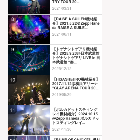
TRY TOUR 20...
2021/03/31
8
【RAISE A SUILEN機材紹
介】2021.5.22＠Zepp Hane
da RAISE A SUILE...
2021/06/11
9
【トゲナシトゲアリ機材紹
介】2025.9.23@日本武道館
トゲナシトゲアリ LIVE in 日
本武道館 “奏...
2025/12/12
10
【HISASHI/JIRO機材紹介】
2017.11.12@横浜アリーナ
“GLAY ARENA TOUR 20...
2019/05/29
11
【ポルカドットスティング
レイ機材紹介】2024.10.15
@Zepp Haneda ポルカドッ
トスティングレイ...
2024/11/30
【BUMP OF CHICKEN 機材