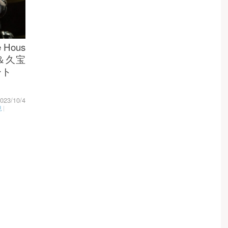
 Hous
樹＆久宝
ート
023/10/4
見
|