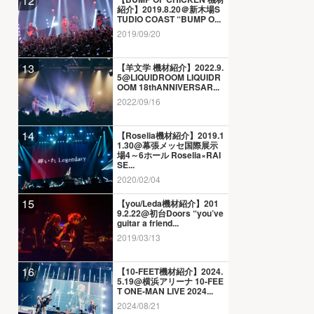
12
紹介】2019.8.20＠新木場S
TUDIO COAST “BUMP O...
2019/09/20
13
【羊文学 機材紹介】2022.9.
5@LIQUIDROOM LIQUIDR
OOM 18thANNIVERSAR...
2022/09/16
14
【Roselia機材紹介】2019.1
1.30@幕張メッセ国際展示
場4～6ホール Roselia×RAI
SE...
2020/02/04
15
【you/Leda機材紹介】201
9.2.22@初台Doors “you’ve
guitar a friend...
2019/03/13
16
【10-FEET機材紹介】2024.
5.19@横浜アリーナ 10-FEE
T ONE-MAN LIVE 2024...
2024/08/21