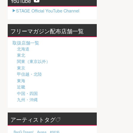
YouTube
STAGE Official YouTube Channel
フリーマガジン配布店舗一覧
取扱店舗一覧
北海道
東北
関東（東京以外）
東京
甲信越・北陸
東海
近畿
中国・四国
九州・沖縄
アーティストタグ
BanG Dream!
Ayasa
村松拓