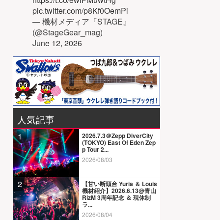
pic.twitter.com/p8Kf0OemPi
— 機材メディア『STAGE』
(@StageGear_mag)
June 12, 2026
人気記事
1
2026.7.3＠Zepp DiverCity
(TOKYO) East Of Eden Zep
p Tour 2...
2026/08/03
2
【甘い断頭台 Yuria ＆ Louis
機材紹介】2026.6.13@青山
RizM 3周年記念 ＆ 現体制
ラ...
2026/08/04