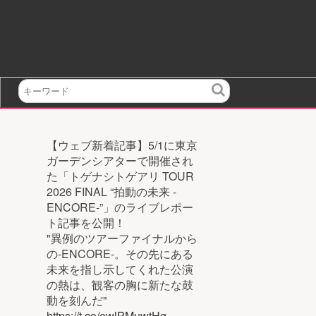
検
索
【ウェブ新着記事】5/1に東京
ガーデンシアターで開催され
た「トゲナシトゲアリ TOUR
2026 FINAL “拍動の未来 -
ENCORE-”」のライブレポー
ト記事を公開！
"異例のツアーファイナルから
の-ENCORE-。その先にある
未来を指し示してくれた公演
の熱は、観客の胸に新たな鼓
動を刻んだ"
https://t.co/ewlPMuwtHg