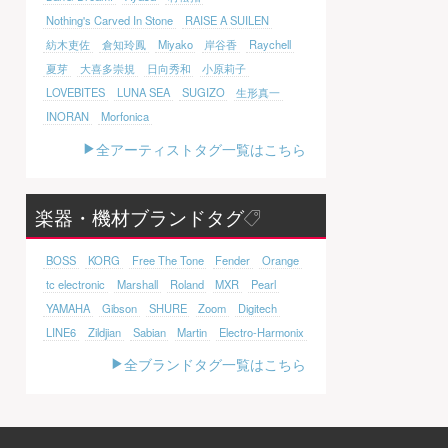
Nothing's Carved In Stone
RAISE A SUILEN
紡木吏佐
倉知玲鳳
Miyako
岸谷香
Raychell
夏芽
大喜多崇規
日向秀和
小原莉子
LOVEBITES
LUNA SEA
SUGIZO
生形真一
INORAN
Morfonica
全アーティストタグ一覧はこちら
楽器・機材ブランドタグ
BOSS
KORG
Free The Tone
Fender
Orange
tc electronic
Marshall
Roland
MXR
Pearl
YAMAHA
Gibson
SHURE
Zoom
Digitech
LINE6
Zildjian
Sabian
Martin
Electro-Harmonix
全ブランドタグ一覧はこちら