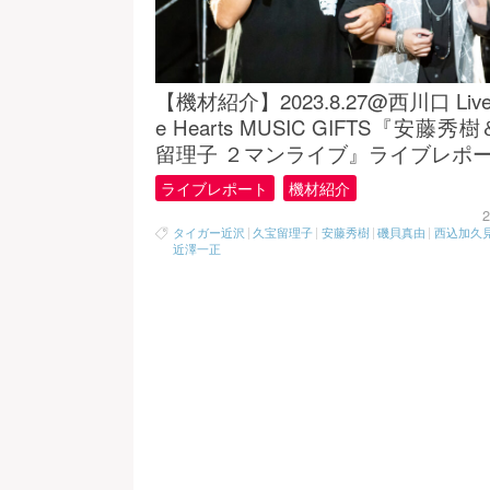
【機材紹介】2023.8.27@西川口 Live
e Hearts MUSIC GIFTS『安藤秀
留理子 ２マンライブ』ライブレポ
ライブレポート
機材紹介
2
タイガー近沢
|
久宝留理子
|
安藤秀樹
|
磯貝真由
|
西込加久
近澤一正