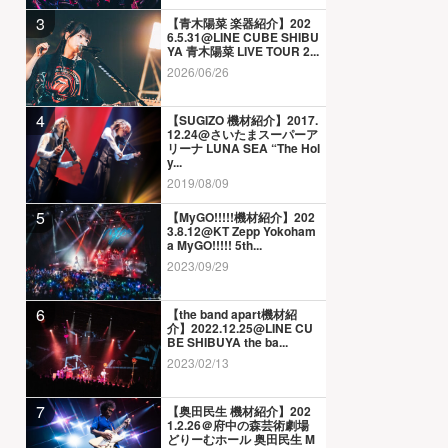
3
【青木陽菜 楽器紹介】202
6.5.31@LINE CUBE SHIBU
YA 青木陽菜 LIVE TOUR 2...
2026/06/26
4
【SUGIZO 機材紹介】2017.
12.24@さいたまスーパーア
リーナ LUNA SEA “The Hol
y...
2019/08/09
5
【MyGO!!!!!機材紹介】202
3.8.12@KT Zepp Yokoham
a MyGO!!!!! 5th...
2023/09/29
6
【the band apart機材紹
介】2022.12.25@LINE CU
BE SHIBUYA the ba...
2023/02/13
7
【奥田民生 機材紹介】202
1.2.26＠府中の森芸術劇場
どりーむホール 奥田民生 M