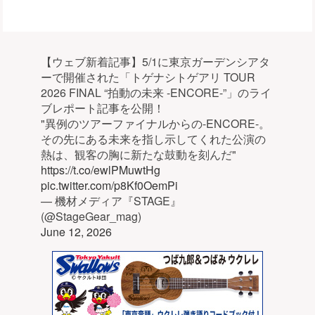
【ウェブ新着記事】5/1に東京ガーデンシアタ
ーで開催された「トゲナシトゲアリ TOUR
2026 FINAL “拍動の未来 -ENCORE-”」のライ
ブレポート記事を公開！
"異例のツアーファイナルからの-ENCORE-。
その先にある未来を指し示してくれた公演の
熱は、観客の胸に新たな鼓動を刻んだ"
https://t.co/ewlPMuwtHg
pic.twitter.com/p8Kf0OemPi
— 機材メディア『STAGE』
(@StageGear_mag)
June 12, 2026