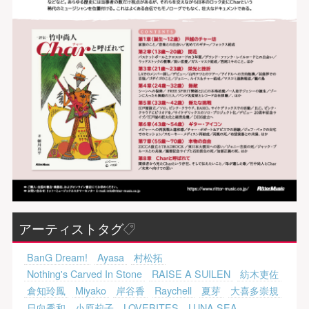
アーティストタグ
BanG Dream!
Ayasa
村松拓
Nothing's Carved In Stone
RAISE A SUILEN
紡木吏佐
倉知玲鳳
Miyako
岸谷香
Raychell
夏芽
大喜多崇規
日向秀和
小原莉子
LOVEBITES
LUNA SEA