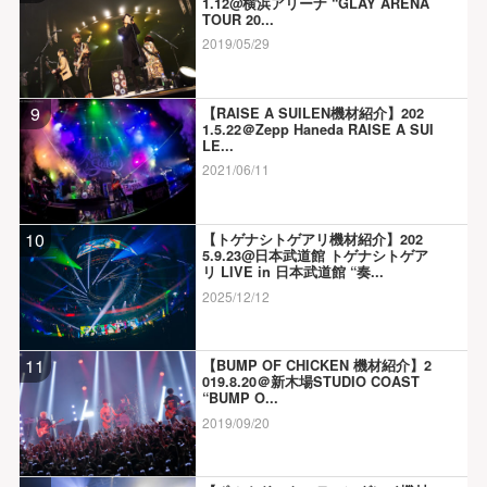
1.12@横浜アリーナ “GLAY ARENA
TOUR 20...
2019/05/29
9
【RAISE A SUILEN機材紹介】202
1.5.22＠Zepp Haneda RAISE A SUI
LE...
2021/06/11
10
【トゲナシトゲアリ機材紹介】202
5.9.23@日本武道館 トゲナシトゲア
リ LIVE in 日本武道館 “奏...
2025/12/12
11
【BUMP OF CHICKEN 機材紹介】2
019.8.20＠新木場STUDIO COAST
“BUMP O...
2019/09/20