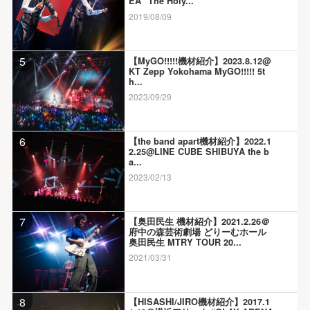
EA “The Holy...
2019/08/09
5
【MyGO!!!!!機材紹介】2023.8.12@
KT Zepp Yokohama MyGO!!!!! 5t
h...
2023/09/29
6
【the band apart機材紹介】2022.1
2.25@LINE CUBE SHIBUYA the b
a...
2023/02/13
7
【奥田民生 機材紹介】2021.2.26＠
府中の森芸術劇場 どりーむホール
奥田民生 MTRY TOUR 20...
2021/03/31
8
【HISASHI/JIRO機材紹介】2017.1