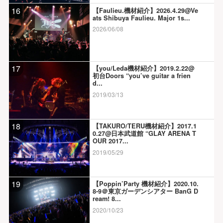
16
【Faulieu.機材紹介】2026.4.29@Ve
ats Shibuya Faulieu. Major 1s...
2026/06/08
17
【you/Leda機材紹介】2019.2.22@
初台Doors “you’ve guitar a frien
d...
2019/03/13
18
【TAKURO/TERU機材紹介】2017.1
0.27@日本武道館 “GLAY ARENA T
OUR 2017...
2019/05/29
19
【Poppin’Party 機材紹介】2020.10.
8-9＠東京ガーデンシアター BanG D
ream! 8...
2020/10/23