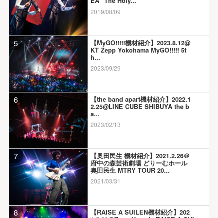
EA “The Holy...
2019/08/09
5
【MyGO!!!!!機材紹介】2023.8.12@
KT Zepp Yokohama MyGO!!!!! 5t
h...
2023/09/29
6
【the band apart機材紹介】2022.1
2.25@LINE CUBE SHIBUYA the b
a...
2023/02/13
7
【奥田民生 機材紹介】2021.2.26＠
府中の森芸術劇場 どりーむホール
奥田民生 MTRY TOUR 20...
2021/03/31
8
【RAISE A SUILEN機材紹介】202