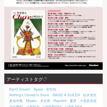
アーティストタグ
BanG Dream!
Ayasa
村松拓
Nothing's Carved In Stone
RAISE A SUILEN
紡木吏佐
倉知玲鳳
Miyako
岸谷香
Raychell
夏芽
大喜多崇規
日向秀和
小原莉子
LOVEBITES
LUNA SEA