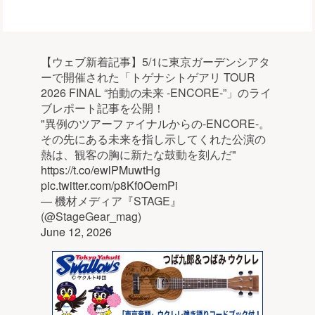
【ウェブ新着記事】5/1に東京ガーデンシアタ
ーで開催された「トゲナシトゲアリ TOUR
2026 FINAL “拍動の未来 -ENCORE-”」のライ
ブレポート記事を公開！
"異例のツアーファイナルからの-ENCORE-。
その先にある未来を指し示してくれた公演の
熱は、観客の胸に新たな鼓動を刻んだ"
https://t.co/ewlPMuwtHg
pic.twitter.com/p8Kf0OemPi
— 機材メディア『STAGE』
(@StageGear_mag)
June 12, 2026