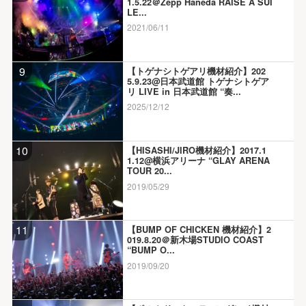
1.5.22＠Zepp Haneda RAISE A SUI
LE...
2021/06/11
9
【トゲナシトゲアリ機材紹介】202
5.9.23@日本武道館 トゲナシトゲア
リ LIVE in 日本武道館 “奏...
2025/12/12
10
【HISASHI/JIRO機材紹介】2017.1
1.12@横浜アリーナ “GLAY ARENA
TOUR 20...
2019/05/29
11
【BUMP OF CHICKEN 機材紹介】2
019.8.20＠新木場STUDIO COAST
“BUMP O...
2019/09/20