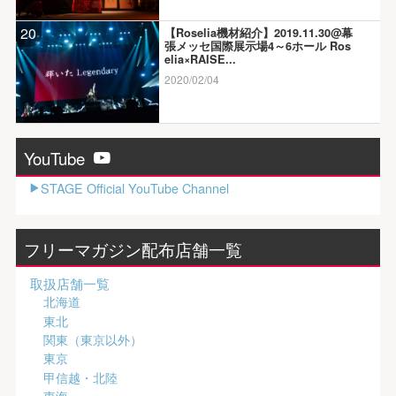
20
【Roselia機材紹介】2019.11.30@幕
張メッセ国際展示場4～6ホール Ros
elia×RAISE...
2020/02/04
YouTube
STAGE Official YouTube Channel
フリーマガジン配布店舗一覧
取扱店舗一覧
北海道
東北
関東（東京以外）
東京
甲信越・北陸
東海