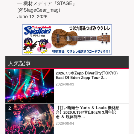
— 機材メディア『STAGE』
(@StageGear_mag)
June 12, 2026
人気記事
1
2026.7.3＠Zepp DiverCity(TOKYO)
East Of Eden Zepp Tour 2...
2026/08/03
2
【甘い断頭台 Yuria ＆ Louis 機材紹
介】2026.6.13@青山RizM 3周年記
念 ＆ 現体制ラ...
2026/08/04