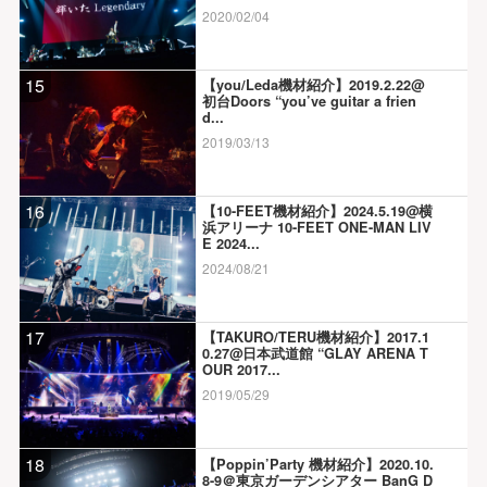
2020/02/04
15
【you/Leda機材紹介】2019.2.22@
初台Doors “you’ve guitar a frien
d...
2019/03/13
16
【10-FEET機材紹介】2024.5.19@横
浜アリーナ 10-FEET ONE-MAN LIV
E 2024...
2024/08/21
17
【TAKURO/TERU機材紹介】2017.1
0.27@日本武道館 “GLAY ARENA T
OUR 2017...
2019/05/29
18
【Poppin’Party 機材紹介】2020.10.
8-9＠東京ガーデンシアター BanG D