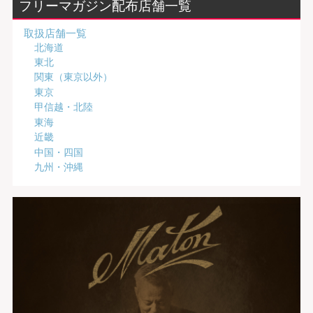
フリーマガジン配布店舗一覧
取扱店舗一覧
北海道
東北
関東（東京以外）
東京
甲信越・北陸
東海
近畿
中国・四国
九州・沖縄