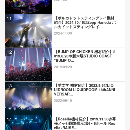
11
【ポルカドットスティングレイ機材
紹介】2024.10.15@Zepp Haneda ポ
ルカドットスティングレイ...
2024/11/30
12
【BUMP OF CHICKEN 機材紹介】2
019.8.20＠新木場STUDIO COAST
“BUMP O...
2019/09/20
13
【羊文学 機材紹介】2022.9.5@LIQ
UIDROOM LIQUIDROOM 18thANNI
VERSAR...
2022/09/16
14
【Roselia機材紹介】2019.11.30@幕
張メッセ国際展示場4～6ホール Ros
elia×RAISE...