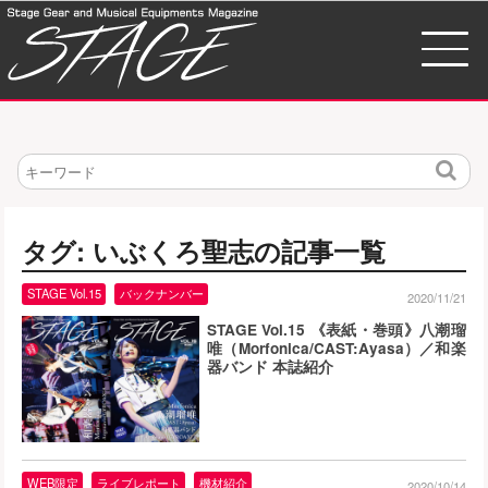
検
索
タグ: いぶくろ聖志の記事一覧
STAGE Vol.15
バックナンバー
2020/11/21
STAGE Vol.15 《表紙・巻頭》八潮瑠
唯（Morfonica/CAST:Ayasa）／和楽
器バンド 本誌紹介
WEB限定
ライブレポート
機材紹介
2020/10/14