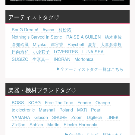
アーティストタグ
BanG Dream!
Ayasa
村松拓
Nothing's Carved In Stone
RAISE A SUILEN
紡木吏佐
倉知玲鳳
Miyako
岸谷香
Raychell
夏芽
大喜多崇規
日向秀和
小原莉子
LOVEBITES
LUNA SEA
SUGIZO
生形真一
INORAN
Morfonica
全アーティストタグ一覧はこちら
楽器・機材ブランドタグ
BOSS
KORG
Free The Tone
Fender
Orange
tc electronic
Marshall
Roland
MXR
Pearl
YAMAHA
Gibson
SHURE
Zoom
Digitech
LINE6
Zildjian
Sabian
Martin
Electro-Harmonix
全ブランドタグ一覧はこちら