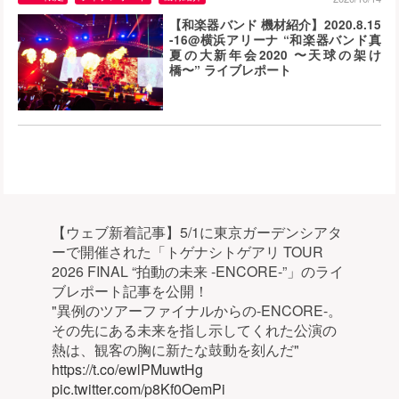
【和楽器バンド 機材紹介】2020.8.15
-16@横浜アリーナ “和楽器バンド真
夏の大新年会2020 〜天球の架け
橋〜” ライブレポート
【ウェブ新着記事】5/1に東京ガーデンシアタ
ーで開催された「トゲナシトゲアリ TOUR
2026 FINAL “拍動の未来 -ENCORE-”」のライ
ブレポート記事を公開！
"異例のツアーファイナルからの-ENCORE-。
その先にある未来を指し示してくれた公演の
熱は、観客の胸に新たな鼓動を刻んだ"
https://t.co/ewlPMuwtHg
pic.twitter.com/p8Kf0OemPi