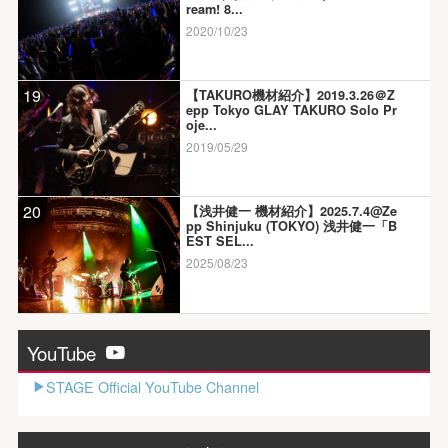
ream! 8...
2020/10/23
19
【TAKURO機材紹介】2019.3.26＠Z
epp Tokyo GLAY TAKURO Solo Pr
oje...
2019/05/29
20
【浅井健一 機材紹介】2025.7.4@Ze
pp Shinjuku (TOKYO) 浅井健一「B
EST SEL...
2025/08/23
YouTube
STAGE Official YouTube Channel