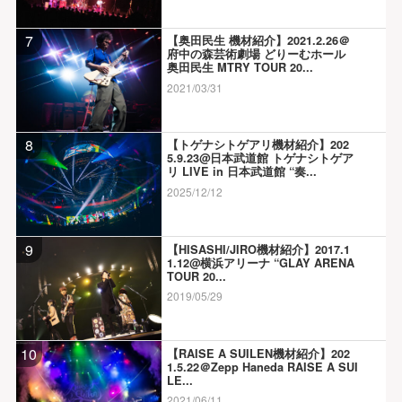
7
【奥田民生 機材紹介】2021.2.26＠
府中の森芸術劇場 どりーむホール
奥田民生 MTRY TOUR 20...
2021/03/31
8
【トゲナシトゲアリ機材紹介】202
5.9.23@日本武道館 トゲナシトゲア
リ LIVE in 日本武道館 “奏...
2025/12/12
9
【HISASHI/JIRO機材紹介】2017.1
1.12@横浜アリーナ “GLAY ARENA
TOUR 20...
2019/05/29
10
【RAISE A SUILEN機材紹介】202
1.5.22＠Zepp Haneda RAISE A SUI
LE...
2021/06/11