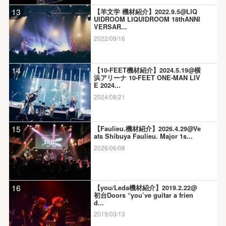
13
【羊文学 機材紹介】2022.9.5@LIQ
UIDROOM LIQUIDROOM 18thANNI
VERSAR...
2022/09/16
14
【10-FEET機材紹介】2024.5.19@横
浜アリーナ 10-FEET ONE-MAN LIV
E 2024...
2024/08/21
15
【Faulieu.機材紹介】2026.4.29@Ve
ats Shibuya Faulieu. Major 1s...
2026/06/08
16
【you/Leda機材紹介】2019.2.22@
初台Doors “you’ve guitar a frien
d...
2019/03/13