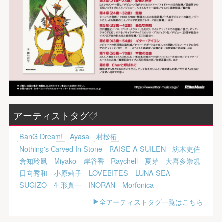
アーティストタグ
BanG Dream!
Ayasa
村松拓
Nothing's Carved In Stone
RAISE A SUILEN
紡木吏佐
倉知玲鳳
Miyako
岸谷香
Raychell
夏芽
大喜多崇規
日向秀和
小原莉子
LOVEBITES
LUNA SEA
SUGIZO
生形真一
INORAN
Morfonica
全アーティストタグ一覧はこちら