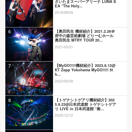
さいたまスーパーアリーナ LUNA S
EA “The Holy...
2019/08/09
6
【奥田民生 機材紹介】2021.2.26＠
府中の森芸術劇場 どりーむホール
奥田民生 MTRY TOUR 20...
2021/03/31
7
【MyGO!!!!!機材紹介】2023.8.12@
KT Zepp Yokohama MyGO!!!!! 5t
h...
2023/09/29
8
【トゲナシトゲアリ機材紹介】202
5.9.23@日本武道館 トゲナシトゲア
リ LIVE in 日本武道館 “奏...
2025/12/12