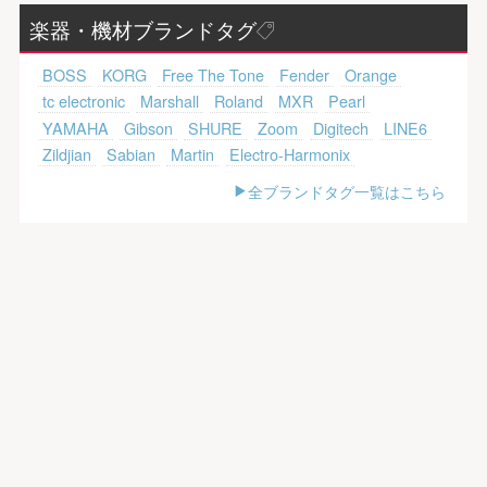
楽器・機材ブランドタグ
BOSS
KORG
Free The Tone
Fender
Orange
tc electronic
Marshall
Roland
MXR
Pearl
YAMAHA
Gibson
SHURE
Zoom
Digitech
LINE6
Zildjian
Sabian
Martin
Electro-Harmonix
全ブランドタグ一覧はこちら