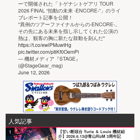
ーで開催された「トゲナシトゲアリ TOUR
2026 FINAL “拍動の未来 -ENCORE-”」のライ
ブレポート記事を公開！
"異例のツアーファイナルからの-ENCORE-。
その先にある未来を指し示してくれた公演の
熱は、観客の胸に新たな鼓動を刻んだ"
https://t.co/ewlPMuwtHg
pic.twitter.com/p8Kf0OemPi
— 機材メディア『STAGE』
(@StageGear_mag)
June 12, 2026
人気記事
1
【甘い断頭台 Yuria ＆ Louis 機材紹
介】2026.6.13@青山RizM 3周年記