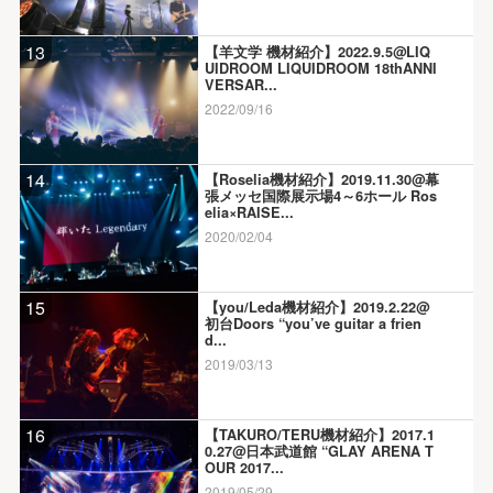
13
【羊文学 機材紹介】2022.9.5@LIQ
UIDROOM LIQUIDROOM 18thANNI
VERSAR...
2022/09/16
14
【Roselia機材紹介】2019.11.30@幕
張メッセ国際展示場4～6ホール Ros
elia×RAISE...
2020/02/04
15
【you/Leda機材紹介】2019.2.22@
初台Doors “you’ve guitar a frien
d...
2019/03/13
16
【TAKURO/TERU機材紹介】2017.1
0.27@日本武道館 “GLAY ARENA T
OUR 2017...
2019/05/29