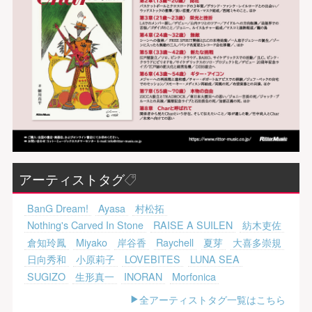
アーティストタグ
BanG Dream!
Ayasa
村松拓
Nothing's Carved In Stone
RAISE A SUILEN
紡木吏佐
倉知玲鳳
Miyako
岸谷香
Raychell
夏芽
大喜多崇規
日向秀和
小原莉子
LOVEBITES
LUNA SEA
SUGIZO
生形真一
INORAN
Morfonica
全アーティストタグ一覧はこちら