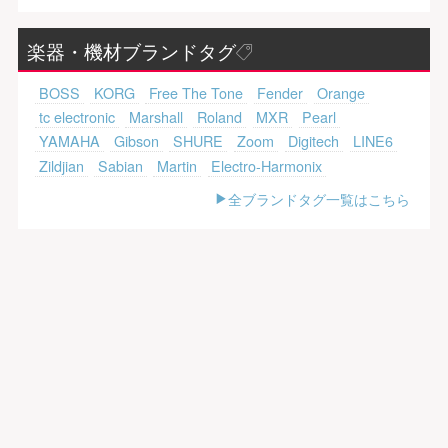
楽器・機材ブランドタグ
BOSS
KORG
Free The Tone
Fender
Orange
tc electronic
Marshall
Roland
MXR
Pearl
YAMAHA
Gibson
SHURE
Zoom
Digitech
LINE6
Zildjian
Sabian
Martin
Electro-Harmonix
全ブランドタグ一覧はこちら