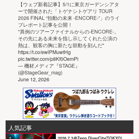
【ウェブ新着記事】5/1に東京ガーデンシアタ
ーで開催された「トゲナシトゲアリ TOUR
2026 FINAL “拍動の未来 -ENCORE-”」のライ
ブレポート記事を公開！
"異例のツアーファイナルからの-ENCORE-。
その先にある未来を指し示してくれた公演の
熱は、観客の胸に新たな鼓動を刻んだ"
https://t.co/ewlPMuwtHg
pic.twitter.com/p8Kf0OemPi
— 機材メディア『STAGE』
(@StageGear_mag)
June 12, 2026
人気記事
1
2026.7.3＠Zepp DiverCity(TOKYO)