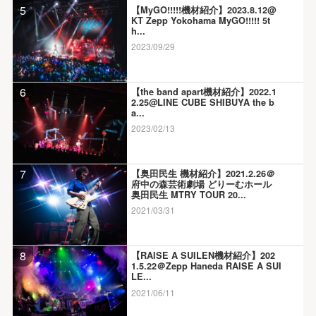
5
【MyGO!!!!!機材紹介】2023.8.12@
KT Zepp Yokohama MyGO!!!!! 5t
h...
2023/09/29
6
【the band apart機材紹介】2022.1
2.25@LINE CUBE SHIBUYA the b
a...
2023/02/13
7
【奥田民生 機材紹介】2021.2.26＠
府中の森芸術劇場 どりーむホール
奥田民生 MTRY TOUR 20...
2021/03/31
8
【RAISE A SUILEN機材紹介】202
1.5.22＠Zepp Haneda RAISE A SUI
LE...
2021/06/11