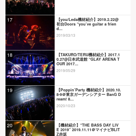
17
【you/Leda機材紹介】2019.2.22@
初台Doors “you’ve guitar a frien
d...
2019/03/13
18
【TAKURO/TERU機材紹介】2017.1
0.27@日本武道館 “GLAY ARENA T
OUR 2017...
2019/05/29
19
【Poppin’Party 機材紹介】2020.10.
8-9＠東京ガーデンシアター BanG D
ream! 8...
2020/10/23
20
【機材紹介】“THE BASS DAY LIV
E 2019” 2019.11.11＠マイナビBLIT
Z赤坂