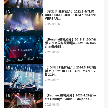
13
【羊文学 機材紹介】2022.9.5@LIQ
UIDROOM LIQUIDROOM 18thANNI
VERSAR...
2022/09/16
14
【Roselia機材紹介】2019.11.30@幕
張メッセ国際展示場4～6ホール Ros
elia×RAISE...
2020/02/04
15
【10-FEET機材紹介】2024.5.19@横
浜アリーナ 10-FEET ONE-MAN LIV
E 2024...
2024/08/21
16
【Faulieu.機材紹介】2026.4.29@Ve
ats Shibuya Faulieu. Major 1s...
2026/06/08