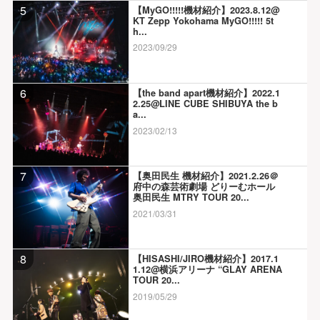
5
【MyGO!!!!!機材紹介】2023.8.12@
KT Zepp Yokohama MyGO!!!!! 5t
h...
2023/09/29
6
【the band apart機材紹介】2022.1
2.25@LINE CUBE SHIBUYA the b
a...
2023/02/13
7
【奥田民生 機材紹介】2021.2.26＠
府中の森芸術劇場 どりーむホール
奥田民生 MTRY TOUR 20...
2021/03/31
8
【HISASHI/JIRO機材紹介】2017.1
1.12@横浜アリーナ “GLAY ARENA
TOUR 20...
2019/05/29