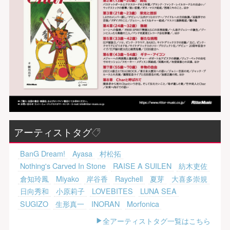
アーティストタグ
BanG Dream!
Ayasa
村松拓
Nothing's Carved In Stone
RAISE A SUILEN
紡木吏佐
倉知玲鳳
Miyako
岸谷香
Raychell
夏芽
大喜多崇規
日向秀和
小原莉子
LOVEBITES
LUNA SEA
SUGIZO
生形真一
INORAN
Morfonica
全アーティストタグ一覧はこちら