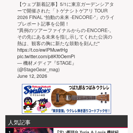
【ウェブ新着記事】5/1に東京ガーデンシアタ
ーで開催された「トゲナシトゲアリ TOUR
2026 FINAL “拍動の未来 -ENCORE-”」のライ
ブレポート記事を公開！
"異例のツアーファイナルからの-ENCORE-。
その先にある未来を指し示してくれた公演の
熱は、観客の胸に新たな鼓動を刻んだ"
https://t.co/ewlPMuwtHg
pic.twitter.com/p8Kf0OemPi
— 機材メディア『STAGE』
(@StageGear_mag)
June 12, 2026
人気記事
1
【甘い断頭台 Yuria ＆ Louis 機材紹