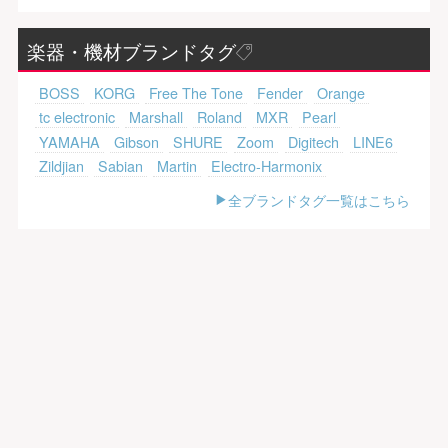
楽器・機材ブランドタグ
BOSS
KORG
Free The Tone
Fender
Orange
tc electronic
Marshall
Roland
MXR
Pearl
YAMAHA
Gibson
SHURE
Zoom
Digitech
LINE6
Zildjian
Sabian
Martin
Electro-Harmonix
全ブランドタグ一覧はこちら