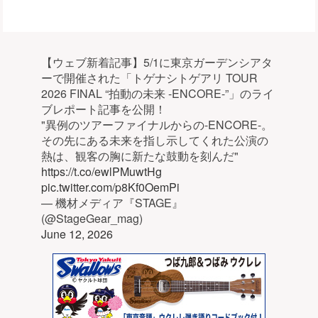
【ウェブ新着記事】5/1に東京ガーデンシアタ
ーで開催された「トゲナシトゲアリ TOUR
2026 FINAL “拍動の未来 -ENCORE-”」のライ
ブレポート記事を公開！
"異例のツアーファイナルからの-ENCORE-。
その先にある未来を指し示してくれた公演の
熱は、観客の胸に新たな鼓動を刻んだ"
https://t.co/ewlPMuwtHg
pic.twitter.com/p8Kf0OemPi
— 機材メディア『STAGE』
(@StageGear_mag)
June 12, 2026