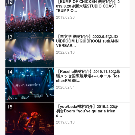
12
【BUMP OF CHICKEN 機材紹介】2
019.8.20＠新木場STUDIO COAST
“BUMP O...
2019/09/20
13
【羊文学 機材紹介】2022.9.5@LIQ
UIDROOM LIQUIDROOM 18thANNI
VERSAR...
2022/09/16
14
【Roselia機材紹介】2019.11.30@幕
張メッセ国際展示場4～6ホール Ros
elia×RAISE...
2020/02/04
15
【you/Leda機材紹介】2019.2.22@
初台Doors “you’ve guitar a frien
d...
2019/03/13