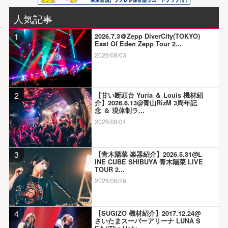
人気記事
1
2026.7.3＠Zepp DiverCity(TOKYO)
East Of Eden Zepp Tour 2...
2026/08/03
2
【甘い断頭台 Yuria ＆ Louis 機材紹
介】2026.6.13@青山RizM 3周年記
念 ＆ 現体制ラ...
2026/08/04
3
【青木陽菜 楽器紹介】2026.5.31@L
INE CUBE SHIBUYA 青木陽菜 LIVE
TOUR 2...
2026/06/26
4
【SUGIZO 機材紹介】2017.12.24@
さいたまスーパーアリーナ LUNA S