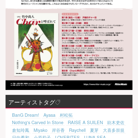
アーティストタグ
BanG Dream!
Ayasa
村松拓
Nothing's Carved In Stone
RAISE A SUILEN
紡木吏佐
倉知玲鳳
Miyako
岸谷香
Raychell
夏芽
大喜多崇規
日向秀和
小原莉子
LOVEBITES
LUNA SEA