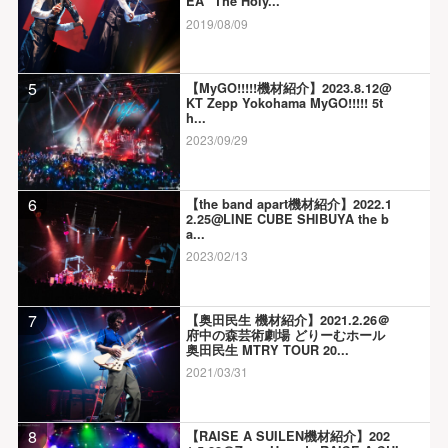
EA “The Holy...
2019/08/09
5
【MyGO!!!!!機材紹介】2023.8.12@
KT Zepp Yokohama MyGO!!!!! 5t
h...
2023/09/29
6
【the band apart機材紹介】2022.1
2.25@LINE CUBE SHIBUYA the b
a...
2023/02/13
7
【奥田民生 機材紹介】2021.2.26＠
府中の森芸術劇場 どりーむホール
奥田民生 MTRY TOUR 20...
2021/03/31
8
【RAISE A SUILEN機材紹介】202