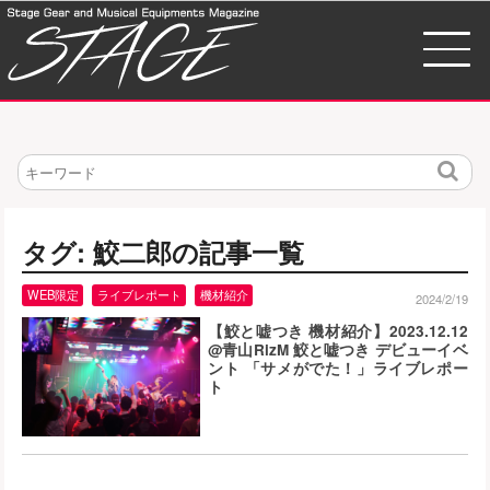
検
索
タグ: 鮫二郎の記事一覧
WEB限定
ライブレポート
機材紹介
2024/2/19
【鮫と嘘つき 機材紹介】2023.12.12
@青山RizM 鮫と嘘つき デビューイベ
ント 「サメがでた！」ライブレポー
ト