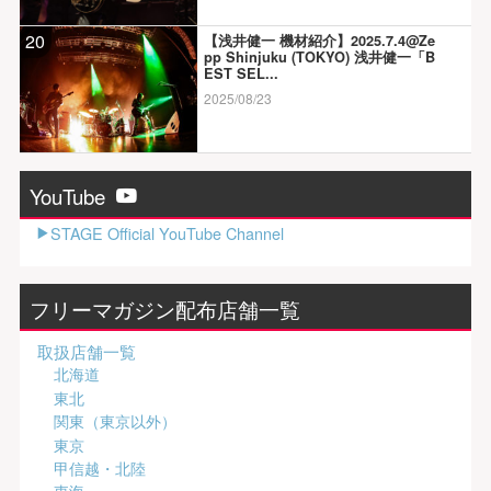
20
【浅井健一 機材紹介】2025.7.4@Ze
pp Shinjuku (TOKYO) 浅井健一「B
EST SEL...
2025/08/23
YouTube
STAGE Official YouTube Channel
フリーマガジン配布店舗一覧
取扱店舗一覧
北海道
東北
関東（東京以外）
東京
甲信越・北陸
東海