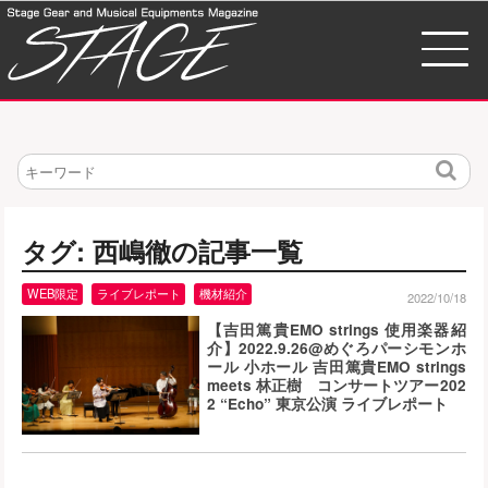
検
索
タグ: 西嶋徹の記事一覧
WEB限定
ライブレポート
機材紹介
2022/10/18
【吉田篤貴EMO strings 使用楽器紹
介】2022.9.26@めぐろパーシモンホ
ール 小ホール 吉田篤貴EMO strings
meets 林正樹 コンサートツアー202
2 “Echo” 東京公演 ライブレポート