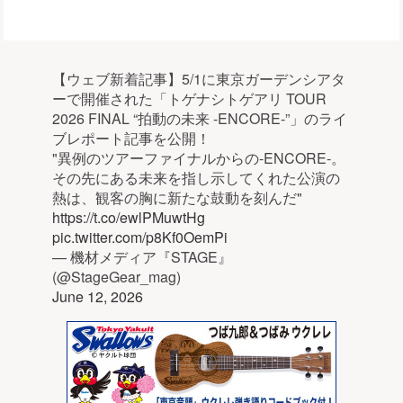
【ウェブ新着記事】5/1に東京ガーデンシアタ
ーで開催された「トゲナシトゲアリ TOUR
2026 FINAL “拍動の未来 -ENCORE-”」のライ
ブレポート記事を公開！
"異例のツアーファイナルからの-ENCORE-。
その先にある未来を指し示してくれた公演の
熱は、観客の胸に新たな鼓動を刻んだ"
https://t.co/ewlPMuwtHg
pic.twitter.com/p8Kf0OemPi
— 機材メディア『STAGE』
(@StageGear_mag)
June 12, 2026