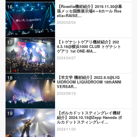
16
【Roselia機材紹介】2019.11.30@幕
張メッセ国際展示場4～6ホール Ros
elia×RAISE...
2020/02/04
17
【トゲナシトゲアリ機材紹介】202
4.3.16@横浜1000 CLUB トゲナシト
ゲアリ 1st ONE-MA...
2024/04/27
18
【羊文学 機材紹介】2022.9.5@LIQ
UIDROOM LIQUIDROOM 18thANNI
VERSAR...
2022/09/16
19
【ポルカドットスティングレイ機材
紹介】2024.10.15@Zepp Haneda ポ
ルカドットスティングレイ...
2024/11/30