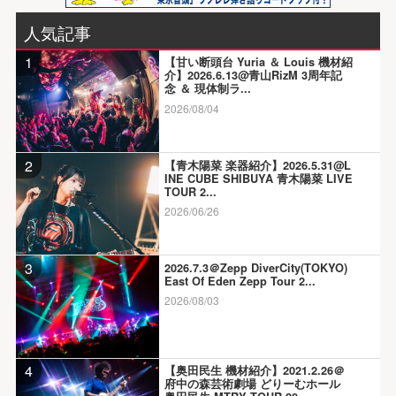
人気記事
1
【甘い断頭台 Yuria ＆ Louis 機材紹
介】2026.6.13@青山RizM 3周年記
念 ＆ 現体制ラ...
2026/08/04
2
【青木陽菜 楽器紹介】2026.5.31@L
INE CUBE SHIBUYA 青木陽菜 LIVE
TOUR 2...
2026/06/26
3
2026.7.3＠Zepp DiverCity(TOKYO)
East Of Eden Zepp Tour 2...
2026/08/03
4
【奥田民生 機材紹介】2021.2.26＠
府中の森芸術劇場 どりーむホール