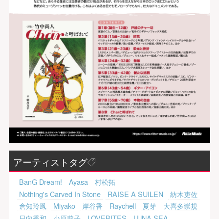
アーティストタグ
BanG Dream!
Ayasa
村松拓
Nothing's Carved In Stone
RAISE A SUILEN
紡木吏佐
倉知玲鳳
Miyako
岸谷香
Raychell
夏芽
大喜多崇規
日向秀和
小原莉子
LOVEBITES
LUNA SEA