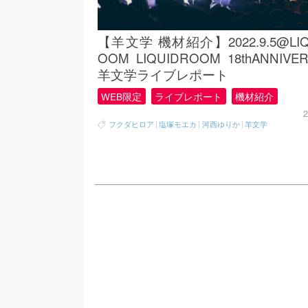
【羊文学 機材紹介】2022.9.5@LIQ
OOM LIQUIDROOM 18thANNIVE
羊文学ライブレポート
WEB限定
ライブレポート
機材紹介
2
フクダヒロア
|
塩塚モエカ
|
河西ゆりか
|
羊文学