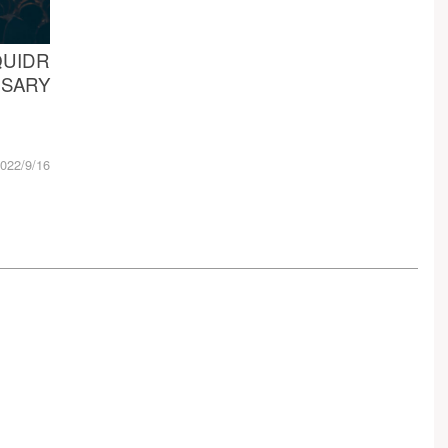
UIDR
RSARY
022/9/16