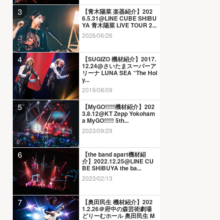
3
【青木陽菜 楽器紹介】202
6.5.31@LINE CUBE SHIBU
YA 青木陽菜 LIVE TOUR 2...
2026/06/26
4
【SUGIZO 機材紹介】2017.
12.24@さいたまスーパーア
リーナ LUNA SEA “The Hol
y...
2019/08/09
5
【MyGO!!!!!機材紹介】202
3.8.12@KT Zepp Yokoham
a MyGO!!!!! 5th...
2023/09/29
6
【the band apart機材紹
介】2022.12.25@LINE CU
BE SHIBUYA the ba...
2023/02/13
7
【奥田民生 機材紹介】202
1.2.26＠府中の森芸術劇場
どりーむホール 奥田民生 M