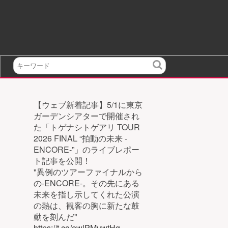
検
索
【ウェブ新着記事】5/1に東京
ガーデンシアターで開催され
た「トゲナシトゲアリ TOUR
2026 FINAL “拍動の未来 -
ENCORE-”」のライブレポー
ト記事を公開！
"異例のツアーファイナルから
の-ENCORE-。その先にある
未来を指し示してくれた公演
の熱は、観客の胸に新たな鼓
動を刻んだ"
https://t.co/ewlPMuwtHg