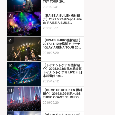
TRY TOUR 20...
2021/03/31
8
【RAISE A SUILEN機材紹
介】2021.5.22＠Zepp Hane
da RAISE A SUILE...
2021/06/11
9
【HISASHI/JIRO機材紹介】
2017.11.12@横浜アリーナ
“GLAY ARENA TOUR 20...
2019/05/29
10
【トゲナシトゲアリ機材紹
介】2025.9.23@日本武道館
トゲナシトゲアリ LIVE in 日
本武道館 “奏...
2025/12/12
11
【BUMP OF CHICKEN 機材
紹介】2019.8.20＠新木場S
TUDIO COAST “BUMP O...
2019/09/20
【ポルカドットスティング