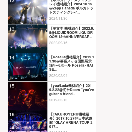
12
レイ機材紹介】2024.10.15
@Zepp Haneda ポルカドッ
トスティングレイ...
2024/11/30
13
【羊文学 機材紹介】2022.9.
5@LIQUIDROOM LIQUIDR
OOM 18thANNIVERSAR...
2022/09/16
14
【Roselia機材紹介】2019.1
1.30@幕張メッセ国際展示
場4～6ホール Roselia×RAI
SE...
2020/02/04
15
【you/Leda機材紹介】201
9.2.22@初台Doors “you’ve
guitar a friend...
2019/03/13
16
【TAKURO/TERU機材紹
介】2017.10.27@日本武道
館 “GLAY ARENA TOUR 2
017...