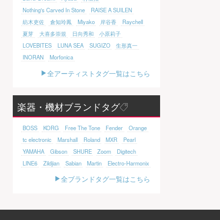
Nothing's Carved In Stone
RAISE A SUILEN
紡木吏佐
倉知玲鳳
Miyako
岸谷香
Raychell
夏芽
大喜多崇規
日向秀和
小原莉子
LOVEBITES
LUNA SEA
SUGIZO
生形真一
INORAN
Morfonica
全アーティストタグ一覧はこちら
楽器・機材ブランドタグ
BOSS
KORG
Free The Tone
Fender
Orange
tc electronic
Marshall
Roland
MXR
Pearl
YAMAHA
Gibson
SHURE
Zoom
Digitech
LINE6
Zildjian
Sabian
Martin
Electro-Harmonix
全ブランドタグ一覧はこちら