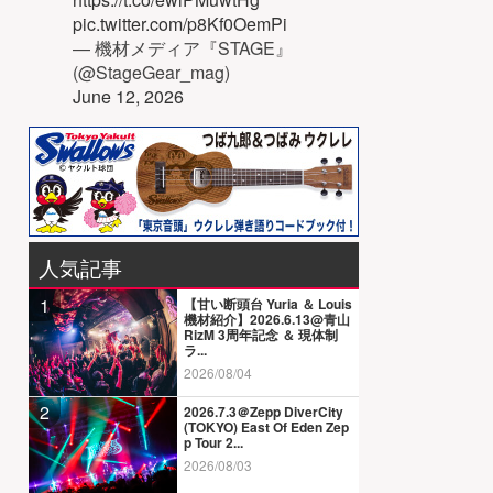
pic.twitter.com/p8Kf0OemPi
— 機材メディア『STAGE』
(@StageGear_mag)
June 12, 2026
人気記事
1
【甘い断頭台 Yuria ＆ Louis
機材紹介】2026.6.13@青山
RizM 3周年記念 ＆ 現体制
ラ...
2026/08/04
2
2026.7.3＠Zepp DiverCity
(TOKYO) East Of Eden Zep
p Tour 2...
2026/08/03