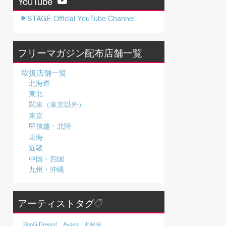
YouTube
STAGE Official YouTube Channel
フリーマガジン配布店舗一覧
取扱店舗一覧
北海道
東北
関東（東京以外）
東京
甲信越・北陸
東海
近畿
中国・四国
九州・沖縄
アーティストタグ
BanG Dream!
Ayasa
村松拓