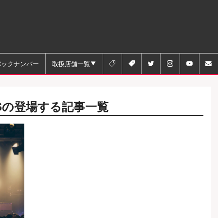
バックナンバー
取扱店舗一覧






S
の登場する記事一覧