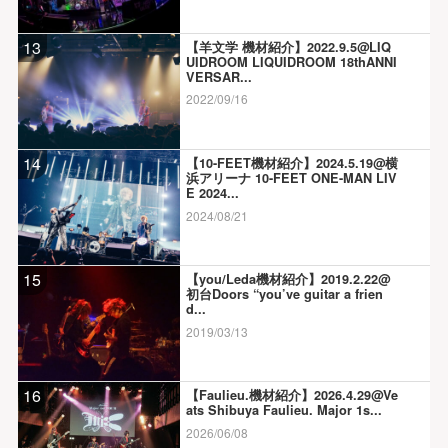
13
【羊文学 機材紹介】2022.9.5@LIQ
UIDROOM LIQUIDROOM 18thANNI
VERSAR...
2022/09/16
14
【10-FEET機材紹介】2024.5.19@横
浜アリーナ 10-FEET ONE-MAN LIV
E 2024...
2024/08/21
15
【you/Leda機材紹介】2019.2.22@
初台Doors “you’ve guitar a frien
d...
2019/03/13
16
【Faulieu.機材紹介】2026.4.29@Ve
ats Shibuya Faulieu. Major 1s...
2026/06/08