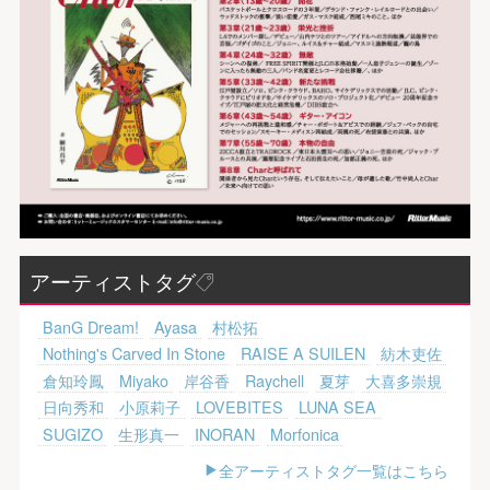
アーティストタグ
BanG Dream!
Ayasa
村松拓
Nothing's Carved In Stone
RAISE A SUILEN
紡木吏佐
倉知玲鳳
Miyako
岸谷香
Raychell
夏芽
大喜多崇規
日向秀和
小原莉子
LOVEBITES
LUNA SEA
SUGIZO
生形真一
INORAN
Morfonica
全アーティストタグ一覧はこちら