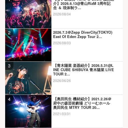
介】2026.6.13@青山RizM 3周年記
念 ＆ 現体制ラ...
2026/08/04
2
2026.7.3＠Zepp DiverCity(TOKYO)
East Of Eden Zepp Tour 2...
2026/08/03
3
【青木陽菜 楽器紹介】2026.5.31@L
INE CUBE SHIBUYA 青木陽菜 LIVE
TOUR 2...
2026/06/26
4
【奥田民生 機材紹介】2021.2.26＠
府中の森芸術劇場 どりーむホール
奥田民生 MTRY TOUR 20...
2021/03/31