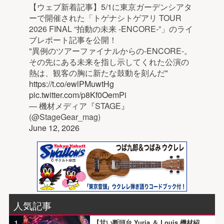
【ウェブ新着記事】5/1に東京ガーデンシアタ
ーで開催された「トゲナシトゲアリ TOUR
2026 FINAL “拍動の未来 -ENCORE-”」のライ
ブレポート記事を公開！
"異例のツアーファイナルからの-ENCORE-。
その先にある未来を指し示してくれた公演の
熱は、観客の胸に新たな鼓動を刻んだ"
https://t.co/ewlPMuwtHg
pic.twitter.com/p8Kf0OemPi
— 機材メディア『STAGE』
(@StageGear_mag)
June 12, 2026
人気記事
1
【甘い断頭台 Yuria ＆ Louis 機材紹