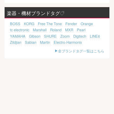
楽器・機材ブランドタグ
BOSS
KORG
Free The Tone
Fender
Orange
tc electronic
Marshall
Roland
MXR
Pearl
YAMAHA
Gibson
SHURE
Zoom
Digitech
LINE6
Zildjian
Sabian
Martin
Electro-Harmonix
全ブランドタグ一覧はこちら