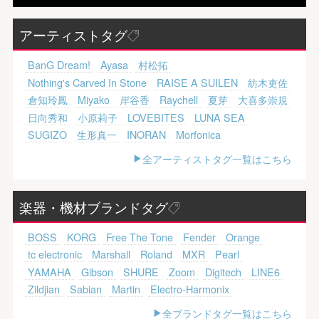
アーティストタグ
BanG Dream!
Ayasa
村松拓
Nothing's Carved In Stone
RAISE A SUILEN
紡木吏佐
倉知玲鳳
Miyako
岸谷香
Raychell
夏芽
大喜多崇規
日向秀和
小原莉子
LOVEBITES
LUNA SEA
SUGIZO
生形真一
INORAN
Morfonica
全アーティストタグ一覧はこちら
楽器・機材ブランドタグ
BOSS
KORG
Free The Tone
Fender
Orange
tc electronic
Marshall
Roland
MXR
Pearl
YAMAHA
Gibson
SHURE
Zoom
Digitech
LINE6
Zildjian
Sabian
Martin
Electro-Harmonix
全ブランドタグ一覧はこちら