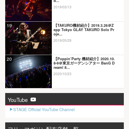
d...
2019/03/13
19
【TAKURO機材紹介】2019.3.26＠Z
epp Tokyo GLAY TAKURO Solo Pr
oje...
2019/05/29
20
【Poppin’Party 機材紹介】2020.10.
8-9＠東京ガーデンシアター BanG D
ream! 8...
2020/10/23
YouTube
STAGE Official YouTube Channel