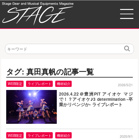
検
索
タグ: 真田真帆の記事一覧
WEB限定
ライブレポート
機材紹介
2026/5/21
2026.4.22＠豊洲PIT アイオケ マジ
で！？アイオケ♪3 determination -卒
業かリベンジか- ライブレポート
WEB限定
ライブレポート
機材紹介
2025/9/1