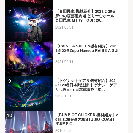
7
【奥田民生 機材紹介】2021.2.26＠
府中の森芸術劇場 どりーむホール
奥田民生 MTRY TOUR 20...
2021/03/31
8
【RAISE A SUILEN機材紹介】202
1.5.22＠Zepp Haneda RAISE A SUI
LE...
2021/06/11
9
【トゲナシトゲアリ機材紹介】202
5.9.23@日本武道館 トゲナシトゲア
リ LIVE in 日本武道館 “奏...
2025/12/12
10
【BUMP OF CHICKEN 機材紹介】2
019.8.20＠新木場STUDIO COAST
“BUMP O...
2019/09/20