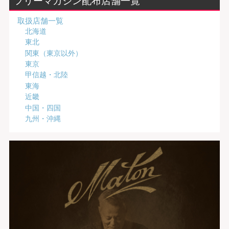
フリーマガジン配布店舗一覧
取扱店舗一覧
北海道
東北
関東（東京以外）
東京
甲信越・北陸
東海
近畿
中国・四国
九州・沖縄