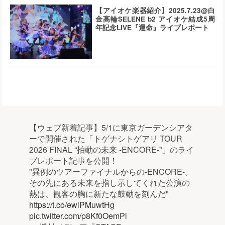
【アイオケ楽器紹介】2025.7.23@白
金高輪SELENE b2 アイオケ結成5周
年記念LIVE『運命』ライブレポート
【ウェブ新着記事】5/1に東京ガーデンシアタ
ーで開催された「トゲナシトゲアリ TOUR
2026 FINAL “拍動の未来 -ENCORE-”」のライ
ブレポート記事を公開！
"異例のツアーファイナルからの-ENCORE-。
その先にある未来を指し示してくれた公演の
熱は、観客の胸に新たな鼓動を刻んだ"
https://t.co/ewlPMuwtHg
pic.twitter.com/p8Kf0OemPi