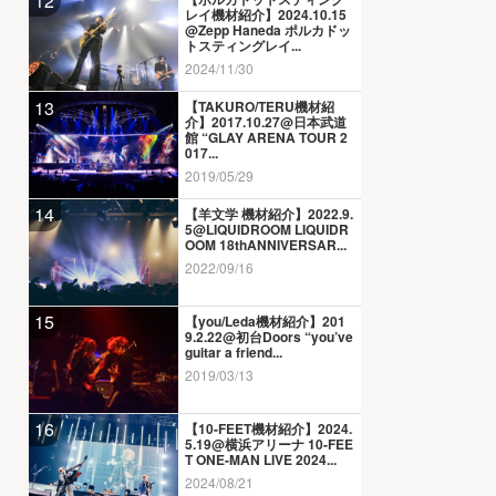
12
レイ機材紹介】2024.10.15
@Zepp Haneda ポルカドッ
トスティングレイ...
2024/11/30
13
【TAKURO/TERU機材紹
介】2017.10.27@日本武道
館 “GLAY ARENA TOUR 2
017...
2019/05/29
14
【羊文学 機材紹介】2022.9.
5@LIQUIDROOM LIQUIDR
OOM 18thANNIVERSAR...
2022/09/16
15
【you/Leda機材紹介】201
9.2.22@初台Doors “you’ve
guitar a friend...
2019/03/13
16
【10-FEET機材紹介】2024.
5.19@横浜アリーナ 10-FEE
T ONE-MAN LIVE 2024...
2024/08/21