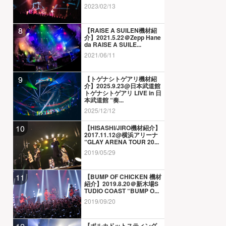
2023/02/13
8
【RAISE A SUILEN機材紹
介】2021.5.22＠Zepp Hane
da RAISE A SUILE...
2021/06/11
9
【トゲナシトゲアリ機材紹
介】2025.9.23@日本武道館
トゲナシトゲアリ LIVE in 日
本武道館 “奏...
2025/12/12
10
【HISASHI/JIRO機材紹介】
2017.11.12@横浜アリーナ
“GLAY ARENA TOUR 20...
2019/05/29
11
【BUMP OF CHICKEN 機材
紹介】2019.8.20＠新木場S
TUDIO COAST “BUMP O...
2019/09/20
【ポルカドットスティング