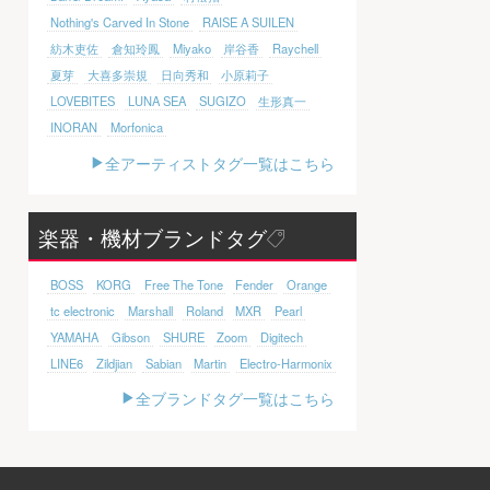
Nothing's Carved In Stone
RAISE A SUILEN
紡木吏佐
倉知玲鳳
Miyako
岸谷香
Raychell
夏芽
大喜多崇規
日向秀和
小原莉子
LOVEBITES
LUNA SEA
SUGIZO
生形真一
INORAN
Morfonica
全アーティストタグ一覧はこちら
楽器・機材ブランドタグ
BOSS
KORG
Free The Tone
Fender
Orange
tc electronic
Marshall
Roland
MXR
Pearl
YAMAHA
Gibson
SHURE
Zoom
Digitech
LINE6
Zildjian
Sabian
Martin
Electro-Harmonix
全ブランドタグ一覧はこちら