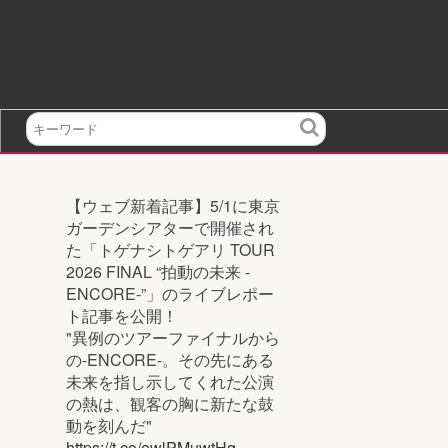
検
索
【ウェブ新着記事】5/1に東京
ガーデンシアターで開催され
た「トゲナシトゲアリ TOUR
2026 FINAL “拍動の未来 -
ENCORE-”」のライブレポー
ト記事を公開！
"異例のツアーファイナルから
の-ENCORE-。その先にある
未来を指し示してくれた公演
の熱は、観客の胸に新たな鼓
動を刻んだ"
https://t.co/ewlPMuwtHg