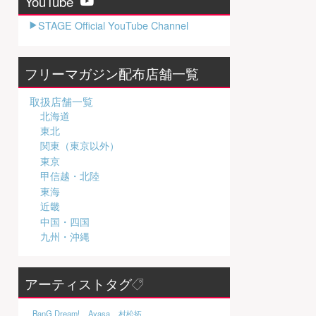
YouTube
STAGE Official YouTube Channel
フリーマガジン配布店舗一覧
取扱店舗一覧
北海道
東北
関東（東京以外）
東京
甲信越・北陸
東海
近畿
中国・四国
九州・沖縄
アーティストタグ
BanG Dream!
Ayasa
村松拓