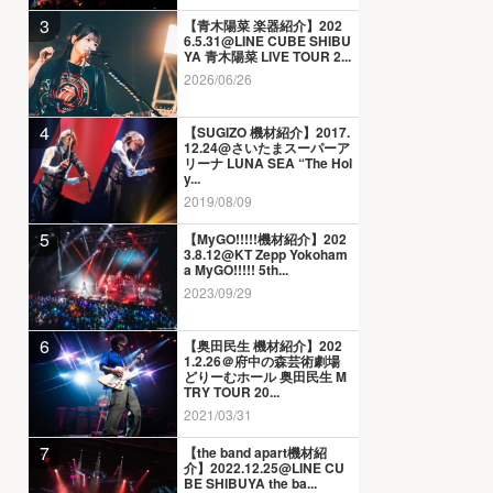
3
【青木陽菜 楽器紹介】202
6.5.31@LINE CUBE SHIBU
YA 青木陽菜 LIVE TOUR 2...
2026/06/26
4
【SUGIZO 機材紹介】2017.
12.24@さいたまスーパーア
リーナ LUNA SEA “The Hol
y...
2019/08/09
5
【MyGO!!!!!機材紹介】202
3.8.12@KT Zepp Yokoham
a MyGO!!!!! 5th...
2023/09/29
6
【奥田民生 機材紹介】202
1.2.26＠府中の森芸術劇場
どりーむホール 奥田民生 M
TRY TOUR 20...
2021/03/31
7
【the band apart機材紹
介】2022.12.25@LINE CU
BE SHIBUYA the ba...