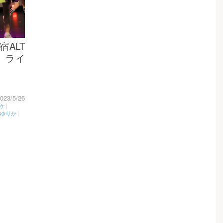
宿ALT
♪」ライ
023/5/26
ケ
|
鳥ゆりか
|