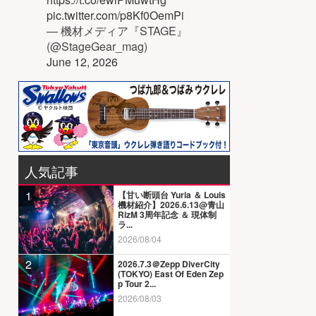
pic.twitter.com/p8Kf0OemPi
— 機材メディア『STAGE』
(@StageGear_mag)
June 12, 2026
人気記事
1
【甘い断頭台 Yuria ＆ Louis
機材紹介】2026.6.13@青山
RizM 3周年記念 ＆ 現体制
ラ...
2026/08/04
2
2026.7.3＠Zepp DiverCity
(TOKYO) East Of Eden Zep
p Tour 2...
2026/08/03