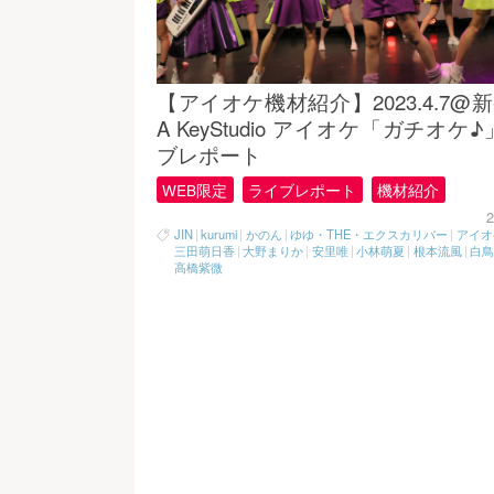
【アイオケ機材紹介】2023.4.7@新
A KeyStudio アイオケ「ガチオケ
ブレポート
WEB限定
ライブレポート
機材紹介
2
JIN
|
kurumi
|
かのん
|
ゆゆ・THE・エクスカリバー
|
アイオ
三田萌日香
|
大野まりか
|
安里唯
|
小林萌夏
|
根本流風
|
白
高橋紫微