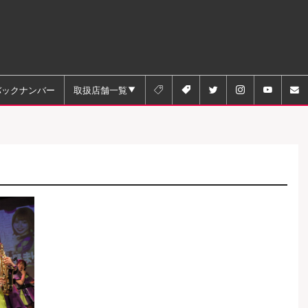
バックナンバー
取扱店舗一覧





